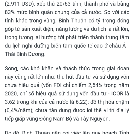
(2.911 USD), xếp thứ 20/63 tỉnh, thành phố và bằng
83% mức bình quân chung của cả nước. So với các
tỉnh khác trong vùng, Bình Thuận có tỷ trọng đóng
góp từ sản xuất điện, năng lượng và du lịch là rất lớn,
trong tương lai hướng tới phát triển thành trung tâm
du lịch nghỉ dưỡng biển tầm quốc tế cao ở châu Á -
Thái Bình Dương.
Song, các khó khăn và thách thức trong giai đoạn
này cũng rất lớn như: thu hút đầu tư và sử dụng vốn
chưa hiệu quả (vốn FDI chỉ chiếm 2,54% trong năm
2020, chỉ số hiệu quả sử dụng vốn đầu tư - ICOR là
3,62 trong khi của cả nước là 6,22); đô thị hóa chậm
(0,4%/năm); chưa tận dụng được lợi thế vị trí địa lý
tiếp giáp vùng Đông Nam Bộ và Tây Nguyên.
Do đó, Bình Thuận nên coi việc lập quy hoạch Tỉnh