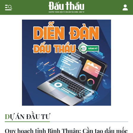
DỰ ÁN ĐẦU TƯ
Quy hoạch tỉnh Bình Thuận: Cần tạo dấu mốc