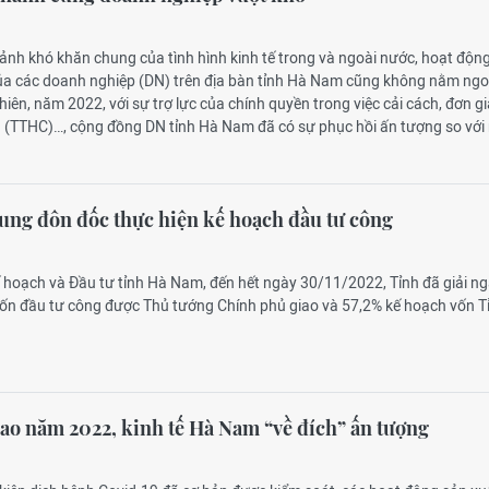
cảnh khó khăn chung của tình hình kinh tế trong và ngoài nước, hoạt độn
ủa các doanh nghiệp (DN) trên địa bàn tỉnh Hà Nam cũng không nằm ngo
hiên, năm 2022, với sự trợ lực của chính quyền trong việc cải cách, đơn g
h (TTHC)…, cộng đồng DN tỉnh Hà Nam đã có sự phục hồi ấn tượng so vớ
ung đôn đốc thực hiện kế hoạch đầu tư công
ế hoạch và Đầu tư tỉnh Hà Nam, đến hết ngày 30/11/2022, Tỉnh đã giải n
ốn đầu tư công được Thủ tướng Chính phủ giao và 57,2% kế hoạch vốn T
ao năm 2022, kinh tế Hà Nam “về đích” ấn tượng