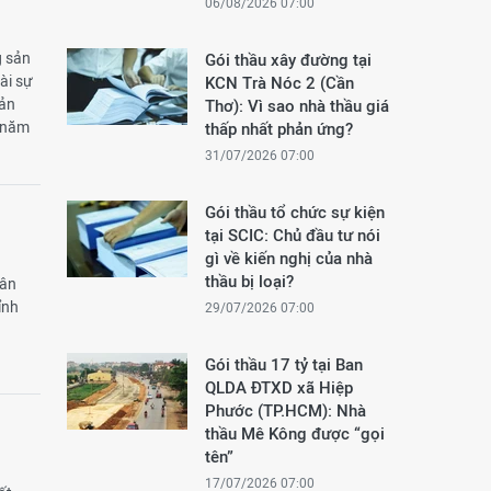
06/08/2026 07:00
g sản
Gói thầu xây đường tại
ài sự
KCN Trà Nóc 2 (Cần
iản
Thơ): Vì sao nhà thầu giá
i năm
thấp nhất phản ứng?
31/07/2026 07:00
Gói thầu tổ chức sự kiện
tại SCIC: Chủ đầu tư nói
gì về kiến nghị của nhà
thầu bị loại?
gân
ỉnh
29/07/2026 07:00
Gói thầu 17 tỷ tại Ban
QLDA ĐTXD xã Hiệp
Phước (TP.HCM): Nhà
thầu Mê Kông được “gọi
tên”
17/07/2026 07:00