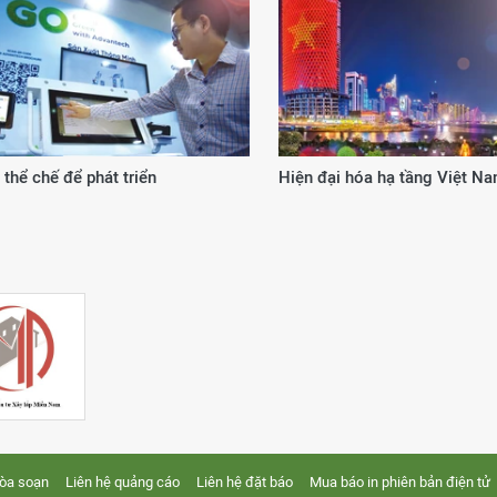
 thể chế để phát triển
Hiện đại hóa hạ tầng Việt N
tòa soạn
Liên hệ quảng cáo
Liên hệ đặt báo
Mua báo in phiên bản điện tử