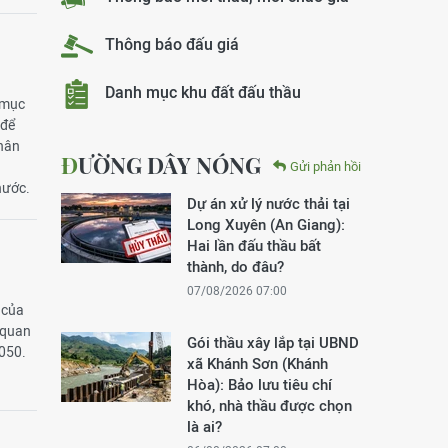
Thông báo đấu giá
Danh mục khu đất đấu thầu
 mục
 để
thân
ĐƯỜNG DÂY NÓNG
Gửi phản hồi
nước.
Dự án xử lý nước thải tại
Long Xuyên (An Giang):
Hai lần đấu thầu bất
thành, do đâu?
07/08/2026 07:00
 của
 quan
Gói thầu xây lắp tại UBND
2050.
xã Khánh Sơn (Khánh
Hòa): Bảo lưu tiêu chí
khó, nhà thầu được chọn
là ai?