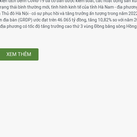
 kiện dịch bệnh Covid-19 đã cơ bản được kiểm soát, các hoạt động sản xuấ
 trạng thái bình thường mới, tình hình kinh tế của tỉnh Hà Nam - địa phươ
 Thủ đô Hà Nội - có sự phục hồi và tăng trưởng ấn tượng trong năm 2022
n địa bàn (GRDP) ước đạt trên 46.065 tỷ đồng, tăng 10,82% so với năm 2
địa phương có tốc độ tăng trưởng cao thứ 3 vùng Đồng bằng sông Hồng
XEM THÊM