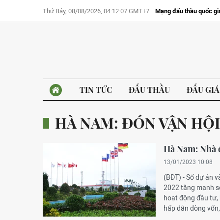
Thứ Bảy, 08/08/2026, 04:12:07 GMT+7
Mạng đấu thầu quốc gi
TIN TỨC
ĐẤU THẦU
ĐẤU GIÁ
HÀ NAM: ĐÓN VẬN HỘI
Hà Nam: Nhà đ
13/01/2023 10:08
(BĐT) - Số dự án 
2022 tăng mạnh so 
hoạt động đầu tư,
hấp dẫn dòng vốn,