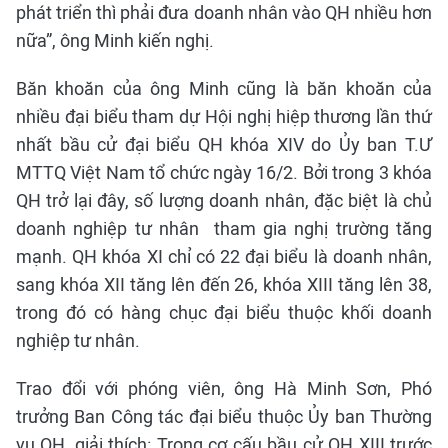
phát triển thì phải đưa doanh nhân vào QH nhiều hơn
nữa”, ông Minh kiến nghị.
Băn khoăn của ông Minh cũng là băn khoăn của
nhiều đại biểu tham dự Hội nghị hiệp thương lần thứ
nhất bầu cử đại biểu QH khóa XIV do Ủy ban T.Ư
MTTQ Việt Nam tổ chức ngày 16/2. Bởi trong 3 khóa
QH trở lại đây, số lượng doanh nhân, đặc biệt là chủ
doanh nghiệp tư nhân
tham gia nghị trường tăng
mạnh. QH khóa XI chỉ có 22 đại biểu là doanh nhân,
sang khóa XII tăng lên đến 26, khóa XIII tăng lên 38,
trong đó có hàng chục đại biểu thuộc khối doanh
nghiệp tư nhân.
Trao đổi với phóng viên, ông Hà Minh Sơn, Phó
trưởng Ban Công tác đại biểu thuộc Ủy ban Thường
vụ QH, giải thích: Trong cơ cấu bầu cử QH XIII trước