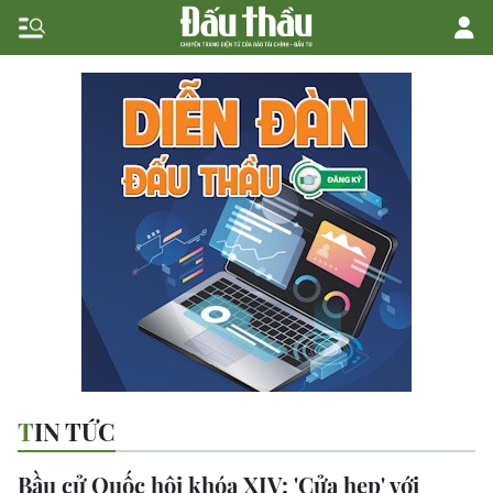
TIN TỨC
Bầu cử Quốc hội khóa XIV: 'Cửa hẹp' với