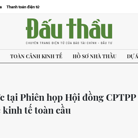
a
Thanh toán điện tử
TOÀN CẢNH KINH TẾ
HỒ SƠ NHÀ THẦU
DỰ 
ực tại Phiên họp Hội đồng CPTPP
c kinh tế toàn cầu