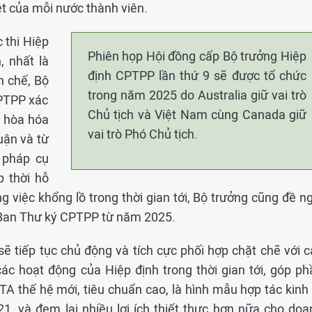
t của mỗi nước thành viên.
 thi Hiệp
Phiên họp Hội đồng cấp Bộ trưởng Hiệp
, nhất là
định CPTPP lần thứ 9 sẽ được tổ chức
n chế, Bộ
trong năm 2025 do Australia giữ vai trò
CPTPP xác
Chủ tịch và Việt Nam cùng Canada giữ
i hòa hóa
vai trò Phó Chủ tịch.
uận và từ
 pháp cụ
p thời hỗ
g việc khổng lồ trong thời gian tới, Bộ trưởng cũng đề n
 Ban Thư ký CPTPP từ năm 2025.
ẽ tiếp tục chủ động và tích cực phối hợp chặt chẽ với c
ác hoạt động của Hiệp định trong thời gian tới, góp ph
FTA thế hệ mới, tiêu chuẩn cao, là hình mẫu hợp tác kinh
1, và đem lại nhiều lợi ích thiết thực hơn nữa cho doa