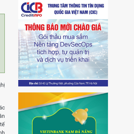
ghị
ác
ần
 tế
nh