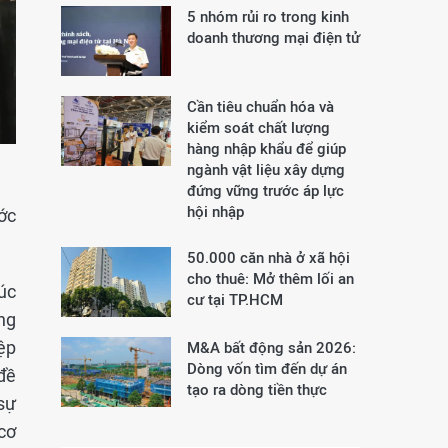
5 nhóm rủi ro trong kinh
doanh thương mại điện tử
Cần tiêu chuẩn hóa và
kiểm soát chất lượng
hàng nhập khẩu để giúp
ngành vật liệu xây dựng
đứng vững trước áp lực
hội nhập
ớc
50.000 căn nhà ở xã hội
cho thuê: Mở thêm lối an
úc
cư tại TP.HCM
ng
ệp
M&A bất động sản 2026:
Dòng vốn tìm đến dự án
đề
tạo ra dòng tiền thực
sự
cơ