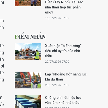
hi
Điền (Tây Ninh): Tại sao
nhà thầu tiếp tục phản
ứng?
15/07/2026 07:00
nh
nh
ĐIỂM NHẤN
tế
Xuất hiện “biến tướng”
tiêu chí uy tín của nhà
ng
thầu
ên
29/07/2026 07:00
ới
tế
Lấp “khoảng hở” năng lực
ng
khi dự thầu
28/07/2026 07:00
ết
Chứng chỉ hết hiệu lực
vẫn làm khó nhà thầu
về