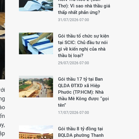
Thơ): Vì sao nhà thầu giá
thấp nhất phản ứng?
31/07/2026 07:00
Gói thầu tổ chức sự kiện
tại SCIC: Chủ đầu tư nói
gì về kiến nghị của nhà
thầu bị loại?
29/07/2026 07:00
Gói thầu 17 tỷ tại Ban
QLDA ĐTXD xã Hiệp
ới
Phước (TP.HCM): Nhà
ng
thầu Mê Kông được “gọi
tên”
ào
17/07/2026 07:00
ến
y,
Gói thầu 8 tỷ đồng tại
ập
BQLDA phường Thanh