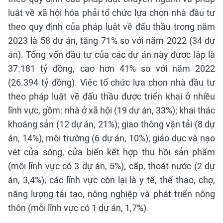
luật về xã hội hóa phải tổ chức lựa chọn nhà đầu tư
theo quy định của pháp luật về đấu thầu trong năm
2023 là 58 dự án, tăng 71% so với năm 2022 (34 dự
án). Tổng vốn đầu tư của các dự án này được lập là
37.181 tỷ đồng, cao hơn 41% so với năm 2022
(26.394 tỷ đồng). Việc tổ chức lựa chọn nhà đầu tư
theo pháp luật về đấu thầu được triển khai ở nhiều
lĩnh vực, gồm: nhà ở xã hội (19 dự án, 33%); khai thác
khoáng sản (12 dự án, 21%); giao thông vận tải (8 dự
án, 14%); môi trường (6 dự án, 10%); giáo dục và nạo
vét cửa sông, cửa biển kết hợp thu hồi sản phẩm
(mỗi lĩnh vực có 3 dự án, 5%); cấp, thoát nước (2 dự
án, 3,4%); các lĩnh vực còn lại là y tế, thể thao, chợ,
năng lượng tái tạo, nông nghiệp và phát triển nông
thôn (mỗi lĩnh vực có 1 dự án, 1,7%).