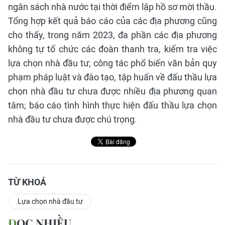
ngân sách nhà nước tại thời điểm lập hồ sơ mời thầu.
Tổng hợp kết quả báo cáo của các địa phương cũng
cho thấy, trong năm 2023, đa phần các địa phương
không tự tổ chức các đoàn thanh tra, kiểm tra việc
lựa chọn nhà đầu tư; công tác phổ biến văn bản quy
phạm pháp luật và đào tạo, tập huấn về đấu thầu lựa
chọn nhà đầu tư chưa được nhiều địa phương quan
tâm; báo cáo tình hình thực hiện đấu thầu lựa chọn
nhà đầu tư chưa được chú trọng.
TỪ KHOÁ
Lựa chọn nhà đầu tư
ĐỌC NHIỀU