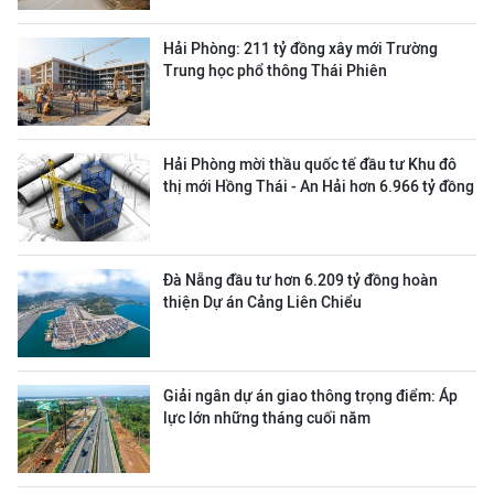
Hải Phòng: 211 tỷ đồng xây mới Trường
Trung học phổ thông Thái Phiên
Hải Phòng mời thầu quốc tế đầu tư Khu đô
thị mới Hồng Thái - An Hải hơn 6.966 tỷ đồng
Đà Nẵng đầu tư hơn 6.209 tỷ đồng hoàn
thiện Dự án Cảng Liên Chiểu
Giải ngân dự án giao thông trọng điểm: Áp
lực lớn những tháng cuối năm