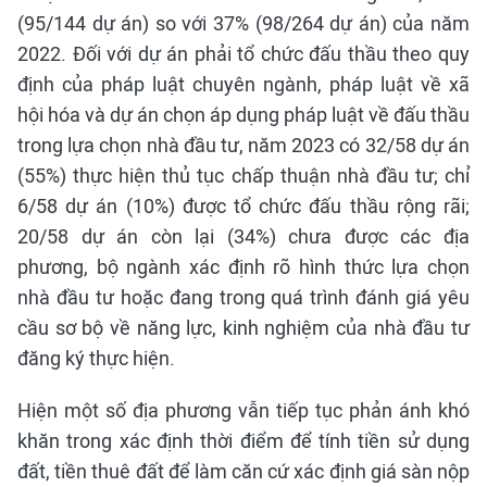
(95/144 dự án) so với 37% (98/264 dự án) của năm
2022. Đối với dự án phải tổ chức đấu thầu theo quy
định của pháp luật chuyên ngành, pháp luật về xã
hội hóa và dự án chọn áp dụng pháp luật về đấu thầu
trong lựa chọn nhà đầu tư, năm 2023 có 32/58 dự án
(55%) thực hiện thủ tục chấp thuận nhà đầu tư; chỉ
6/58 dự án (10%) được tổ chức đấu thầu rộng rãi;
20/58 dự án còn lại (34%) chưa được các địa
phương, bộ ngành xác định rõ hình thức lựa chọn
nhà đầu tư hoặc đang trong quá trình đánh giá yêu
cầu sơ bộ về năng lực, kinh nghiệm của nhà đầu tư
đăng ký thực hiện.
Hiện một số địa phương vẫn tiếp tục phản ánh khó
khăn trong xác định thời điểm để tính tiền sử dụng
đất, tiền thuê đất để làm căn cứ xác định giá sàn nộp