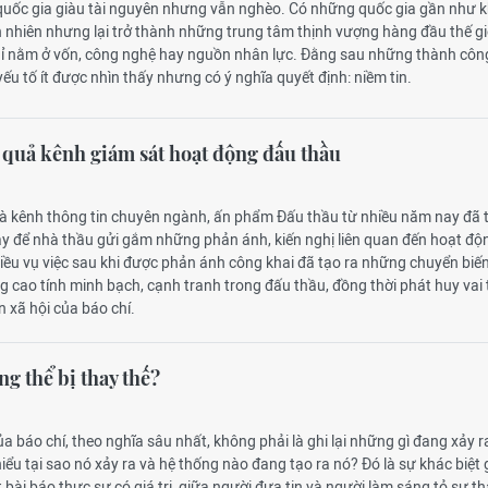
quốc gia giàu tài nguyên nhưng vẫn nghèo. Có những quốc gia gần như 
n nhiên nhưng lại trở thành những trung tâm thịnh vượng hàng đầu thế gi
hỉ nằm ở vốn, công nghệ hay nguồn nhân lực. Đằng sau những thành côn
yếu tố ít được nhìn thấy nhưng có ý nghĩa quyết định: niềm tin.
 quả kênh giám sát hoạt động đấu thầu
 là kênh thông tin chuyên ngành, ấn phẩm Đấu thầu từ nhiều năm nay đã 
cậy để nhà thầu gửi gắm những phản ánh, kiến nghị liên quan đến hoạt độ
ều vụ việc sau khi được phản ánh công khai đã tạo ra những chuyển biến
 cao tính minh bạch, cạnh tranh trong đấu thầu, đồng thời phát huy vai 
n xã hội của báo chí.
g thể bị thay thế?
a báo chí, theo nghĩa sâu nhất, không phải là ghi lại những gì đang xảy 
hiểu tại sao nó xảy ra và hệ thống nào đang tạo ra nó? Đó là sự khác biệt 
 bài báo thực sự có giá trị, giữa người đưa tin và người làm sáng tỏ sự th