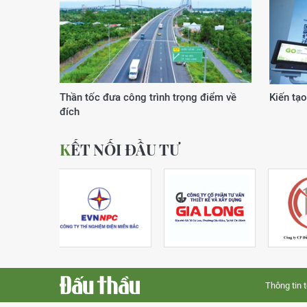
Xuân của kỷ nguyên vươn mình
KẾT NỐI ĐẦU TƯ
Thông tin 