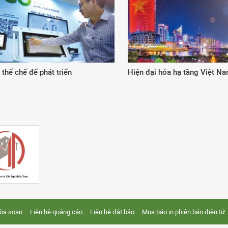
Động lực từ cơ chế, chính sách đặc thù
20 năm kiến tạo
tòa soạn
Liên hệ quảng cáo
Liên hệ đặt báo
Mua báo in phiên bản điện tử