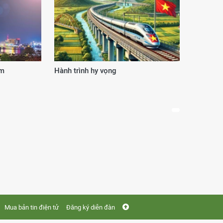
 giá trị
Đấu thầu qua mạng: Thích ứng để v
tiến
Mua bản tin điện tử
Đăng ký diễn đàn