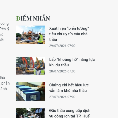
ĐIỂM NHẤN
ư công
Xuất hiện “biến tướng”
rên lý
tiêu chí uy tín của nhà
chủ
thầu
hiều
29/07/2026 07:00
Lấp “khoảng hở” năng lực
khi dự thầu
28/07/2026 07:00
 Nhà
, phản
Chứng chỉ hết hiệu lực
 hành
vẫn làm khó nhà thầu
27/07/2026 07:00
Đấu thầu cung cấp dịch
vụ công ích tại TP. Huế: