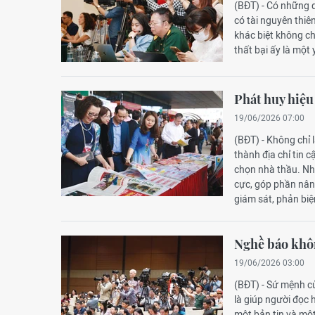
(BĐT) - Có những 
có tài nguyên thiê
khác biệt không c
thất bại ấy là một 
Phát huy hiệu
19/06/2026 07:00
(BĐT) - Không chỉ
thành địa chỉ tin 
chọn nhà thầu. Nhi
cực, góp phần nâng
giám sát, phản biệ
Nghề báo khôn
19/06/2026 03:00
(BĐT) - Sứ mệnh củ
là giúp người đọc 
một bản tin và một