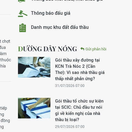
Thông báo đấu giá
Danh mục khu đất đấu thầu
t chợt
ĐƯỜNG DÂY NÓNG
 đua
Gửi phản hồi
 làm
 thuộc
Gói thầu xây đường tại
phía
KCN Trà Nóc 2 (Cần
Thơ): Vì sao nhà thầu giá
thấp nhất phản ứng?
31/07/2026 07:00
Gói thầu tổ chức sự kiện
tại SCIC: Chủ đầu tư nói
tiếp
gì về kiến nghị của nhà
ằng
thầu bị loại?
n đồng
ựng
29/07/2026 07:00