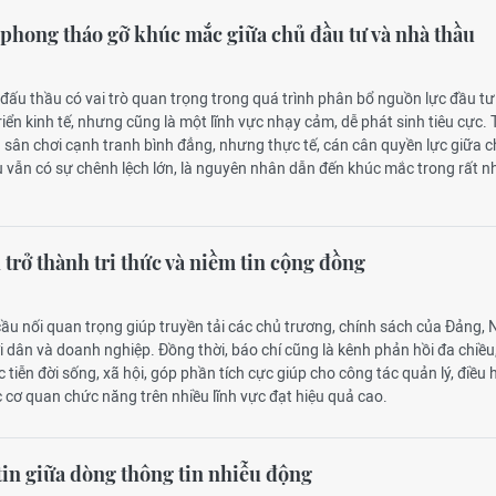
 phong tháo gỡ khúc mắc giữa chủ đầu tư và nhà thầu
đấu thầu có vai trò quan trọng trong quá trình phân bổ nguồn lực đầu t
iển kinh tế, nhưng cũng là một lĩnh vực nhạy cảm, dễ phát sinh tiêu cực. T
à sân chơi cạnh tranh bình đẳng, nhưng thực tế, cán cân quyền lực giữa 
 vẫn có sự chênh lệch lớn, là nguyên nhân dẫn đến khúc mắc trong rất n
 trở thành tri thức và niềm tin cộng đồng
 cầu nối quan trọng giúp truyền tải các chủ trương, chính sách của Đảng,
 dân và doanh nghiệp. Đồng thời, báo chí cũng là kênh phản hồi đa chiều
 tiễn đời sống, xã hội, góp phần tích cực giúp cho công tác quản lý, điều
 cơ quan chức năng trên nhiều lĩnh vực đạt hiệu quả cao.
tin giữa dòng thông tin nhiễu động