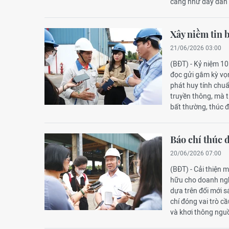
căng như dây đàn v
Xây niềm tin 
21/06/2026 03:00
(BĐT) - Kỷ niệm 1
đọc gửi gắm kỳ vọn
phát huy tính chu
truyền thông, mà 
bất thường, thúc đ
Báo chí thúc đ
20/06/2026 07:00
(BĐT) - Cải thiện 
hữu cho doanh nghi
dựa trên đổi mới s
chí đóng vai trò cầ
và khơi thông nguồ