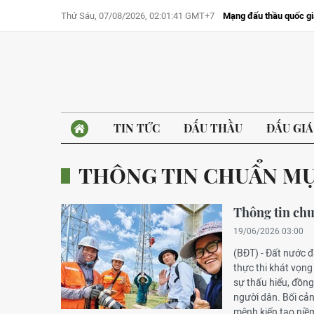
Thứ Sáu, 07/08/2026, 02:01:41 GMT+7
Mạng đấu thầu quốc gi
TIN TỨC
ĐẤU THẦU
ĐẤU GIÁ
THÔNG TIN CHUẨN MỰC
Thông tin chu
19/06/2026 03:00
(BĐT) - Đất nước 
thực thi khát vọng
sự thấu hiểu, đồng
người dân. Bối cả
mệnh kiến tạo niềm