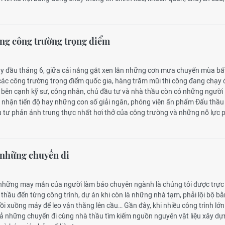
ng công trường trọng điểm
y đầu tháng 6, giữa cái nắng gắt xen lẫn những cơn mưa chuyển mùa bấ
các công trường trọng điểm quốc gia, hàng trăm mũi thi công đang chạy
ó, bên cạnh kỹ sư, công nhân, chủ đầu tư và nhà thầu còn có những người
i nhận tiến độ hay những con số giải ngân, phóng viên ấn phẩm Đấu thầu
u tư phản ánh trung thực nhất hơi thở của công trường và những nỗ lực 
 những chuyến đi
 những may mắn của người làm báo chuyên ngành là chúng tôi được trực 
thầu đến từng công trình, dự án khi còn là những nhà tạm, phải lội bộ b
i xuồng máy để leo vận thăng lên cầu… Gần đây, khi nhiều công trình lớ
 cả những chuyến đi cùng nhà thầu tìm kiếm nguồn nguyên vật liệu xây d