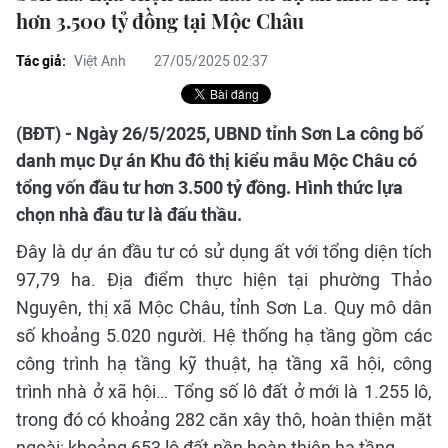
hơn 3.500 tỷ đồng tại Mộc Châu
Tác giả:
Việt Anh
27/05/2025 02:37
(BĐT) - Ngày 26/5/2025, UBND tỉnh Sơn La công bố
danh mục Dự án Khu đô thị kiểu mẫu Mộc Châu có
tổng vốn đầu tư hơn 3.500 tỷ đồng. Hình thức lựa
chọn nhà đầu tư là đấu thầu.
Đây là dự án đầu tư có sử dụng ất với tổng diện tích
97,79 ha. Địa điểm thực hiện tại phường Thảo
Nguyên, thị xã Mộc Châu, tỉnh Sơn La. Quy mô dân
số khoảng 5.020 người. Hệ thống hạ tầng gồm các
công trình hạ tầng kỹ thuật, hạ tầng xã hội, công
trình nhà ở xã hội… Tổng số lô đất ở mới là 1.255 lô,
trong đó có khoảng 282 căn xây thô, hoàn thiện mặt
ngoài; khoảng 653 lô đất nền hoàn thiện hạ tầng…