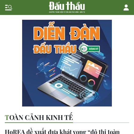
TOÀN CẢNH KINH TẾ
HoREA đề xuất đưa khát vọng “đô thị toàn