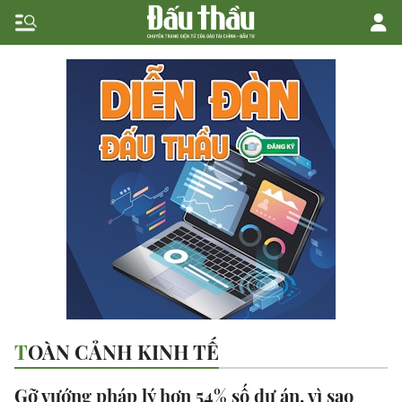
TOÀN CẢNH KINH TẾ
Gỡ vướng pháp lý hơn 54% số dự án, vì sao