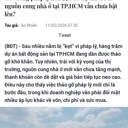
nguồn cung nhà ở tại TP.HCM vẫn chưa bật
lên?
Tác giả:
An Nhiên
11/05/2026 07:30
Tweet
(BĐT) - Sau nhiều năm bị “kẹt” vì pháp lý, hàng trăm
dự án bất động sản tại TP.HCM đang dần được tháo
gỡ khó khăn. Tuy nhiên, trái với kỳ vọng của thị
trường, nguồn cung nhà ở mới vẫn chưa tăng mạnh,
thanh khoản còn dè dặt và giá bán tiếp tục neo cao.
Điều này cho thấy việc tháo gỡ pháp lý mới chỉ là
bước đầu, trong khi doanh nghiệp vẫn phải đối mặt
nhiều áp lực khác về vốn, chi phí và sức mua.