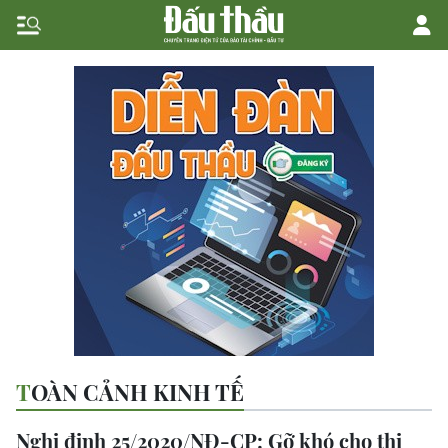
TOÀN CẢNH KINH TẾ
Nghị định 25/2020/NĐ-CP: Gỡ khó cho thị