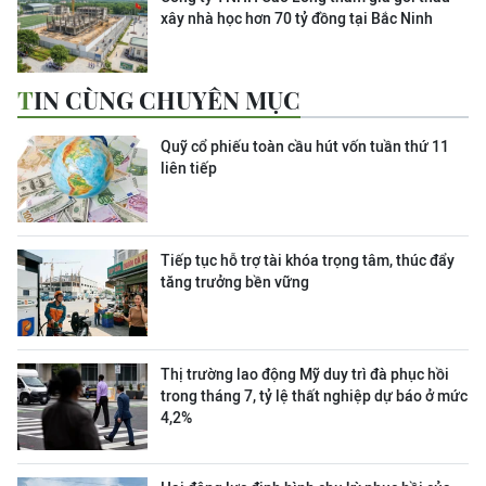
xây nhà học hơn 70 tỷ đồng tại Bắc Ninh
TIN CÙNG CHUYÊN MỤC
Quỹ cổ phiếu toàn cầu hút vốn tuần thứ 11
liên tiếp
Tiếp tục hỗ trợ tài khóa trọng tâm, thúc đẩy
tăng trưởng bền vững
Thị trường lao động Mỹ duy trì đà phục hồi
trong tháng 7, tỷ lệ thất nghiệp dự báo ở mức
4,2%