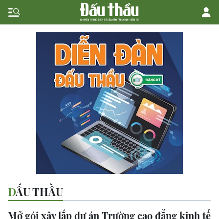
ĐẤU THẦU
Mở gói xây lắp dự án Trường cao đẳng kinh tế