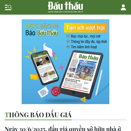
THÔNG BÁO ĐẤU GIÁ
Ngày 30/6/2025, đấu giá quyền sở hữu nhà ở