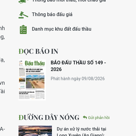
Thông báo đấu giá
nh
Danh mục khu đất đấu thầu
g,
ĐỌC BÁO IN
ạ,
BÁO ĐẤU THẦU SỐ 149 -
2026
Phát hành ngày 09/08/2026
vn
Tài
ĐƯỜNG DÂY NÓNG
Gửi phản hồi
A-
Dự án xử lý nước thải tại
Long Xuyên (An Giang):