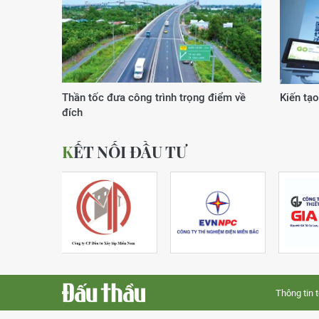
Xuân của kỷ nguyên vươn mình
Động lực
KẾT NỐI ĐẦU TƯ
Thông tin 