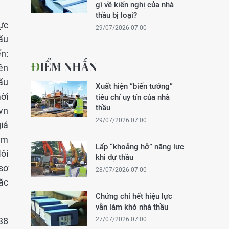
gì về kiến nghị của nhà
thầu bị loại?
ực
29/07/2026 07:00
ấu
n:
ĐIỂM NHẤN
ền
ấu
Xuất hiện “biến tướng”
mời
tiêu chí uy tín của nhà
thầu
.vn
29/07/2026 07:00
iá
am
Lấp “khoảng hở” năng lực
ội
khi dự thầu
sơ
28/07/2026 07:00
ặc
Chứng chỉ hết hiệu lực
vẫn làm khó nhà thầu
38
27/07/2026 07:00