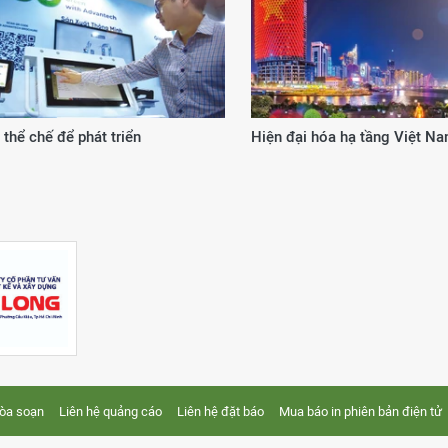
 từ cơ chế, chính sách đặc thù
20 năm kiến tạo giá trị
tòa soạn
Liên hệ quảng cáo
Liên hệ đặt báo
Mua báo in phiên bản điện tử