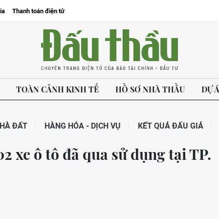
ia
Thanh toán điện tử
TOÀN CẢNH KINH TẾ
HỒ SƠ NHÀ THẦU
DỰ 
HÀ ĐẤT
HÀNG HÓA - DỊCH VỤ
KẾT QUẢ ĐẤU GIÁ
2 xe ô tô đã qua sử dụng tại TP.