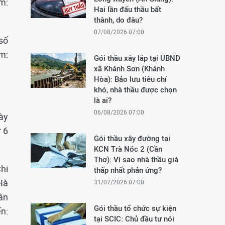
m:
Hai lần đấu thầu bất
thành, do đâu?
07/08/2026 07:00
số
m:
Gói thầu xây lắp tại UBND
xã Khánh Sơn (Khánh
Hòa): Bảo lưu tiêu chí
khó, nhà thầu được chọn
là ai?
06/08/2026 07:00
gày
 6
Gói thầu xây đường tại
KCN Trà Nóc 2 (Cần
Thơ): Vì sao nhà thầu giá
hi
thấp nhất phản ứng?
Hà
31/07/2026 07:00
ân
Gói thầu tổ chức sự kiện
n:
tại SCIC: Chủ đầu tư nói