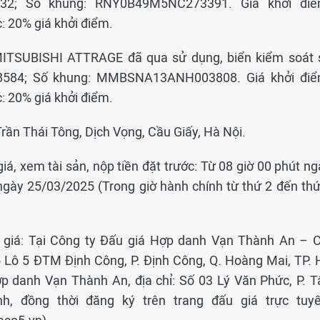
32; Số khung: RNY0B49M5NC273391. Giá khởi điể
: 20% giá khởi điểm.
 MITSUBISHI ATTRAGE đã qua sử dụng, biển kiểm soát 
8584; Số khung: MMBSNA13ANH003808. Giá khởi điể
: 20% giá khởi điểm.
 Trần Thái Tông, Dịch Vọng, Cầu Giấy, Hà Nội.
iá, xem tài sản, nộp tiền đặt trước: Từ 08 giờ 00 phút n
ngày 25/03/2025 (Trong giờ hành chính từ thứ 2 đến thứ
 giá: Tại Công ty Đấu giá Hợp danh Vạn Thành An – C
5 Lô 5 ĐTM Định Công, P. Định Công, Q. Hoàng Mai, TP. 
ợp danh Vạn Thành An, địa chỉ: Số 03 Lý Văn Phức, P. T
h, đồng thời đăng ký trên trang đấu giá trực tuyế