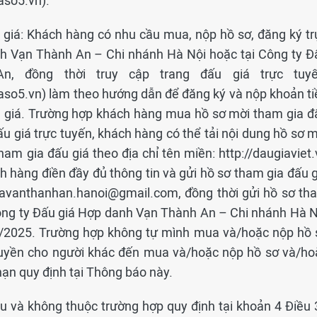
iaso5.vn).
 giá: Khách hàng có nhu cầu mua, nộp hồ sơ, đăng ký tr
anh Vạn Thành An – Chi nhánh Hà Nội hoặc tại Công ty Đ
, đồng thời truy cập trang đấu giá trực tuyế
giaso5.vn) làm theo hướng dẫn để đăng ký và nộp khoản ti
ấu giá. Trường hợp khách hàng mua hồ sơ mời tham gia đ
đấu giá trực tuyến, khách hàng có thể tải nội dung hồ sơ 
ham gia đấu giá theo địa chỉ tên miền: http://daugiaviet
h hàng điền đầy đủ thông tin và gửi hồ sơ tham gia đấu g
giavanthanhan.hanoi@gmail.com, đồng thời gửi hồ sơ th
 Công ty Đấu giá Hợp danh Vạn Thành An – Chi nhánh Hà N
3/2025. Trường hợp không tự mình mua và/hoặc nộp hồ 
 quyền cho người khác đến mua và/hoặc nộp hồ sơ và/ho
hạn quy định tại Thông báo này.
u và không thuộc trường hợp quy định tại khoản 4 Điều 