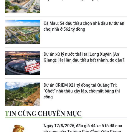
Cà Mau: Sẽ đấu thầu chọn nhà đầu tư dự án
chợ, nhà ở 562 tỷ đồng
Dự án xử lý nước thải tại Long Xuyên (An
Giang): Hai lần đấu thầu bất thành, do đâu?
Dự án CRIEM 921 tỷ đồng tại Quảng Trị:
“Chốt” nhà thầu xây lắp, chờ mặt bằng thi
công
TIN CÙNG CHUYÊN MỤC
Ngày 17/8/2026, đấu giá 44 xe ô tô đã qua
sử dụng của Trường Cao đẳng Kiên Giang