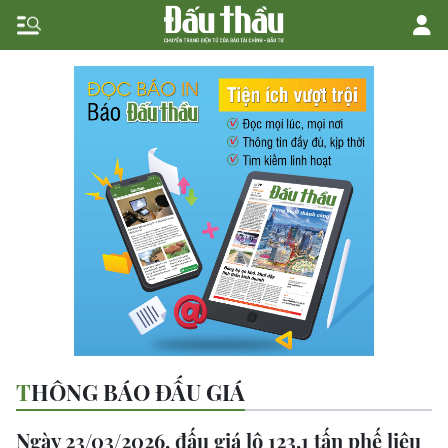
THÔNG BÁO ĐẤU GIÁ
Ngày 23/03/2026, đấu giá lô 123,1 tấn phế liệu