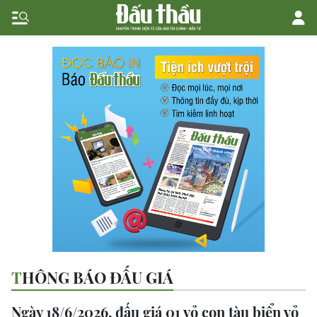
THÔNG BÁO ĐẤU GIÁ
Ngày 18/6/2026, đấu giá 01 vỏ con tàu biển vỏ