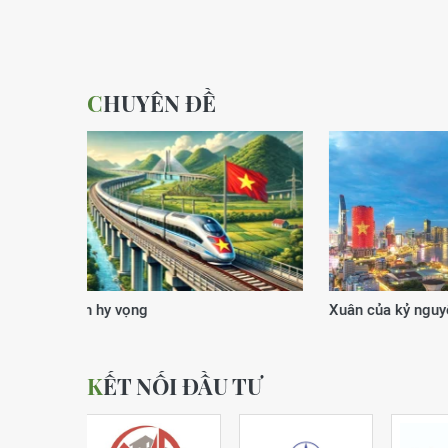
CHUYÊN ĐỀ
Xuân của kỷ nguyên vươn mình
Động lực
KẾT NỐI ĐẦU TƯ