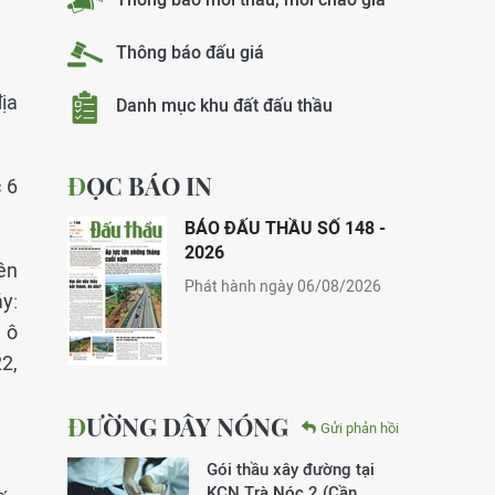
Thông báo đấu giá
ịa
Danh mục khu đất đấu thầu
ĐỌC BÁO IN
 6
BÁO ĐẤU THẦU SỐ 148 -
2026
ên
Phát hành ngày 06/08/2026
y:
 ô
2,
ĐƯỜNG DÂY NÓNG
Gửi phản hồi
Gói thầu xây đường tại
KCN Trà Nóc 2 (Cần