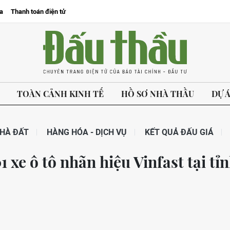
a
Thanh toán điện tử
TOÀN CẢNH KINH TẾ
HỒ SƠ NHÀ THẦU
DỰ 
HÀ ĐẤT
HÀNG HÓA - DỊCH VỤ
KẾT QUẢ ĐẤU GIÁ
 xe ô tô nhãn hiệu Vinfast tại tỉ