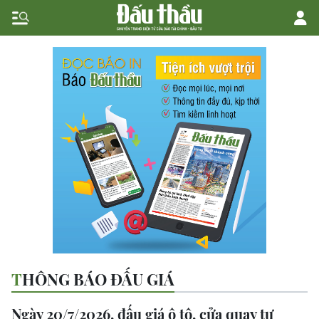
THÔNG BÁO ĐẤU GIÁ
Ngày 20/7/2026, đấu giá ô tô, cửa quay tự