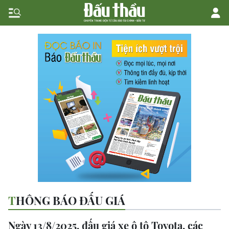
THÔNG BÁO ĐẤU GIÁ
Ngày 13/8/2025, đấu giá xe ô tô Toyota, các