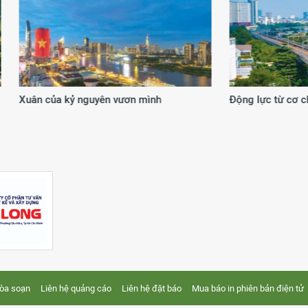
 từ cơ chế, chính sách đặc thù
20 năm kiến tạo giá trị
tòa soạn
Liên hệ quảng cáo
Liên hệ đặt báo
Mua báo in phiên bản điện tử