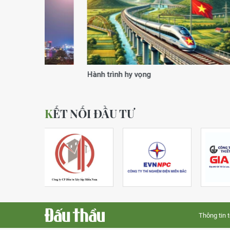
Xuân của kỷ nguyên vươn mình
Động lực
KẾT NỐI ĐẦU TƯ
Thông tin 