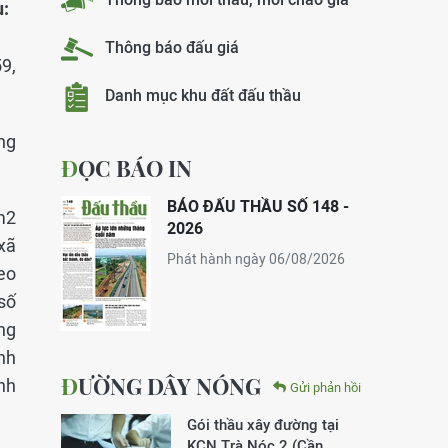
u:
Thông báo đấu giá
9,
Danh mục khu đất đấu thầu
ờng
ĐỌC BÁO IN
BÁO ĐẤU THẦU SỐ 148 -
7m2
2026
xã
Phát hành ngày 06/08/2026
eo
số
ng
nh
ĐƯỜNG DÂY NÓNG
nh
Gửi phản hồi
Gói thầu xây đường tại
KCN Trà Nóc 2 (Cần