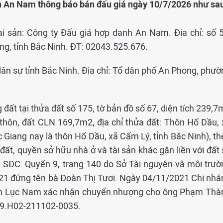
nh An Nam thông báo bán đấu giá ngày 10/7/2026 như sa
ài sản: Công ty Đấu giá hợp danh An Nam. Địa chỉ: số 5
g, tỉnh Bắc Ninh. ĐT: 02043.525.676.
 dân sự tỉnh Bắc Ninh. Địa chỉ: Tổ dân phố An Phong, phư
 đất tại thửa đất số 175, tờ bản đồ số 67, diện tích 239,
 thôn, đất CLN 169,7m2, địa chỉ thửa đất: Thôn Hố Dầu, 
Giang nay là thôn Hố Dầu, xã Cẩm Lý, tỉnh Bắc Ninh), th
t, quyền sở hữu nhà ở và tài sản khác gắn liền với đất 
 SĐC: Quyển 9, trang 140 do Sở Tài nguyên và môi trườ
021 đứng tên bà Đoàn Thị Tươi. Ngày 04/11/2021 Chi nhá
ện Lục Nam xác nhận chuyển nhượng cho ông Phạm Thà
09.H02-211102-0035.