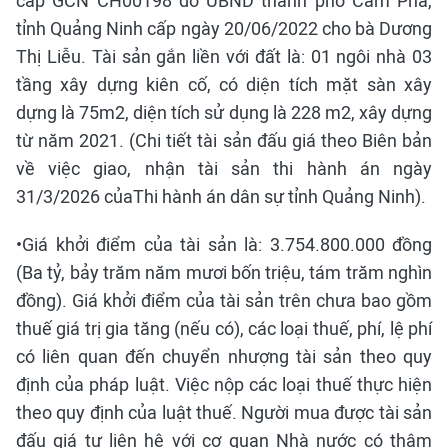
cấp GCN CH00198 do UBND thành phố Cẩm Phả,
tỉnh Quảng Ninh cấp ngày 20/06/2022 cho bà Dương
Thị Liễu. Tài sản gắn liền với đất là: 01 ngôi nhà 03
tầng xây dựng kiên cố, có diện tích mặt sàn xây
dựng là 75m2, diện tích sử dụng là 228 m2, xây dựng
từ năm 2021. (Chi tiết tài sản đấu giá theo Biên bản
về việc giao, nhận tài sản thi hành án ngày
31/3/2026 củaThi hành án dân sự tỉnh Quảng Ninh).
•Giá khởi điểm của tài sản là: 3.754.800.000 đồng
(Ba tỷ, bảy trăm năm mươi bốn triệu, tám trăm nghìn
đồng). Giá khởi điểm của tài sản trên chưa bao gồm
thuế giá trị gia tăng (nếu có), các loại thuế, phí, lệ phí
có liên quan đến chuyển nhượng tài sản theo quy
định của pháp luật. Việc nộp các loại thuế thực hiện
theo quy định của luật thuế. Người mua được tài sản
đấu giá tự liên hệ với cơ quan Nhà nước có thâm