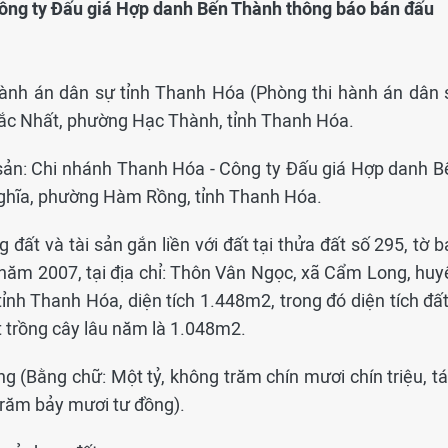
Công ty Đấu giá Hợp danh Bến Thành thông báo bán đấu
i hành án dân sự tỉnh Thanh Hóa (Phòng thi hành án dân 
Khắc Nhất, phường Hạc Thành, tỉnh Thanh Hóa.
 sản: Chi nhánh Thanh Hóa - Công ty Đấu giá Hợp danh B
 Nghĩa, phường Hàm Rồng, tỉnh Thanh Hóa.
 đất và tài sản gắn liền với đất tại thửa đất số 295, tờ 
 năm 2007, tại địa chỉ: Thôn Vân Ngọc, xã Cẩm Long, huy
nh Thanh Hóa, diện tích 1.448m2, trong đó diện tích đất
t trồng cây lâu năm là 1.048m2.
g (Bằng chữ: Một tỷ, không trăm chín mươi chín triệu, t
trăm bảy mươi tư đồng).