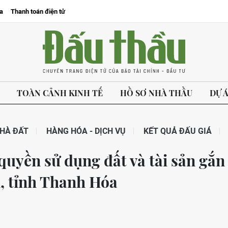
a
Thanh toán điện tử
TOÀN CẢNH KINH TẾ
HỒ SƠ NHÀ THẦU
DỰ 
HÀ ĐẤT
HÀNG HÓA - DỊCH VỤ
KẾT QUẢ ĐẤU GIÁ
quyền sử dụng đất và tài sản gắn
n, tỉnh Thanh Hóa