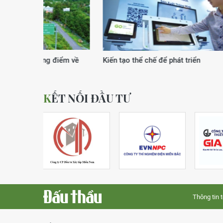
Xuân của kỷ nguyên vươn mình
Động lực
KẾT NỐI ĐẦU TƯ
Thông tin 