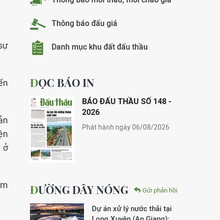
Thông báo đấu giá
sự
Danh mục khu đất đấu thầu
ĐỌC BÁO IN
ến
BÁO ĐẤU THẦU SỐ 148 -
2026
bản
Phát hành ngày 06/08/2026
ện
 ở
ám
ĐƯỜNG DÂY NÓNG
Gửi phản hồi
Dự án xử lý nước thải tại
Long Xuyên (An Giang):