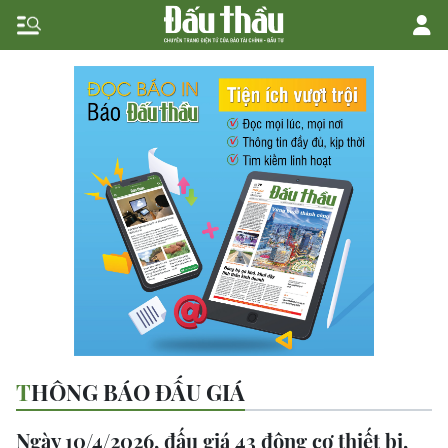
THÔNG BÁO ĐẤU GIÁ
Ngày 10/4/2026, đấu giá 43 động cơ thiết bị,