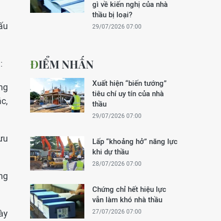
gì về kiến nghị của nhà
thầu bị loại?
ấu
29/07/2026 07:00
ĐIỂM NHẤN
:
Xuất hiện “biến tướng”
ng
tiêu chí uy tín của nhà
c,
thầu
29/07/2026 07:00
ưu
Lấp “khoảng hở” năng lực
khi dự thầu
28/07/2026 07:00
ng
Chứng chỉ hết hiệu lực
vẫn làm khó nhà thầu
ày
27/07/2026 07:00