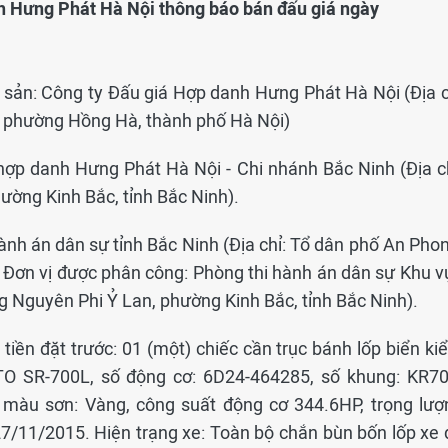
nh Hưng Phát Hà Nội thông báo bán đấu giá ngày
i sản: Công ty Đấu giá Hợp danh Hưng Phát Hà Nội (Địa c
8, phường Hồng Hà, thành phố Hà Nội)
hợp danh Hưng Phát Hà Nội - Chi nhánh Bắc Ninh (Địa ch
ường Kinh Bắc, tỉnh Bắc Ninh).
hành án dân sự tỉnh Bắc Ninh (Địa chỉ: Tổ dân phố An Pho
. Đơn vị được phân công: Phòng thi hành án dân sự Khu v
ng Nguyên Phi Ỷ Lan, phường Kinh Bắc, tỉnh Bắc Ninh).
, tiền đặt trước: 01 (một) chiếc cần trục bánh lốp biển k
TO SR-700L, số động cơ: 6D24-464285, số khung: KR70
 màu sơn: Vàng, công suất động cơ 344.6HP, trọng lượ
7/11/2015. Hiện trạng xe: Toàn bộ chắn bùn bốn lốp xe 