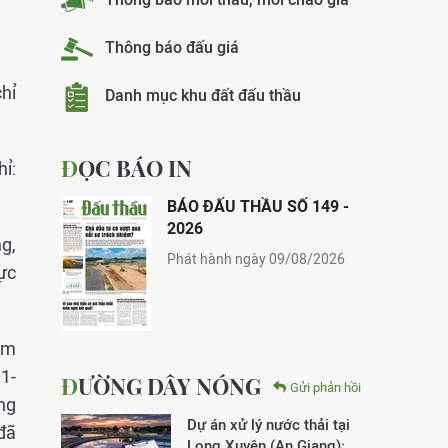
Thông báo đấu giá
hỉ
Danh mục khu đất đấu thầu
ĐỌC BÁO IN
ỉ:
BÁO ĐẤU THẦU SỐ 149 -
2026
ng,
Phát hành ngày 09/08/2026
ực
iểm
1-
ĐƯỜNG DÂY NÓNG
Gửi phản hồi
ng
Dự án xử lý nước thải tại
đã
Long Xuyên (An Giang):