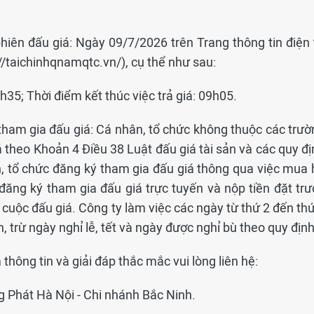
phiên đấu giá: Ngày 09/7/2026 trên Trang thông tin điện 
s://taichinhqnamqtc.vn/), cụ thể như sau:
8h35; Thời điểm kết thúc việc trả giá: 09h05.
tham gia đấu giá: Cá nhân, tổ chức không thuộc các trườ
theo Khoản 4 Điều 38 Luật đấu giá tài sản và các quy đị
n, tổ chức đăng ký tham gia đấu giá thông qua việc mua 
đăng ký tham gia đấu giá trực tuyến và nộp tiền đặt trư
 cuộc đấu giá. Công ty làm việc các ngày từ thứ 2 đến th
, trừ ngày nghỉ lễ, tết và ngày được nghỉ bù theo quy định
hông tin và giải đáp thắc mắc vui lòng liên hệ:
 Phát Hà Nội - Chi nhánh Bắc Ninh.