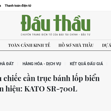
a
Thanh toán điện tử
TOÀN CẢNH KINH TẾ
HỒ SƠ NHÀ THẦU
DỰ 
HÀ ĐẤT
HÀNG HÓA - DỊCH VỤ
KẾT QUẢ ĐẤU GIÁ
 chiếc cần trục bánh lốp biển
ãn hiệu: KATO SR-700L