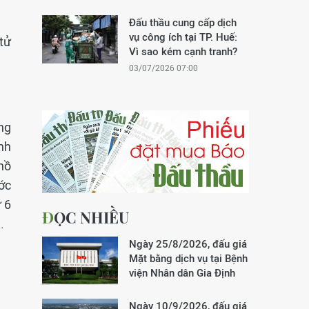
Đấu thầu cung cấp dịch
vụ công ích tại TP. Huế:
tử
Vì sao kém cạnh tranh?
03/07/2026 07:00
ng
nh
hồ
ớc
ứ 6
ĐỌC NHIỀU
.
Ngày 25/8/2026, đấu giá
Mặt bằng dịch vụ tại Bệnh
viện Nhân dân Gia Định
Ngày 10/9/2026, đấu giá