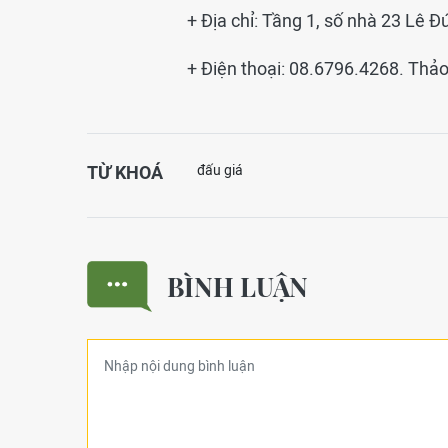
+ Địa chỉ: Tầng 1, số nhà 23 Lê Đ
+ Điện thoại: 08.6796.4268. Thả
TỪ KHOÁ
đấu giá
BÌNH LUẬN