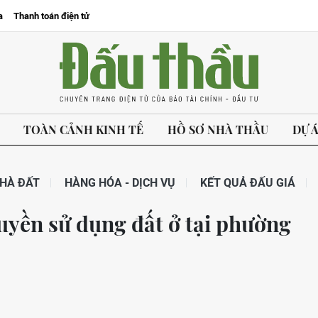
a
Thanh toán điện tử
TOÀN CẢNH KINH TẾ
HỒ SƠ NHÀ THẦU
DỰ 
HÀ ĐẤT
HÀNG HÓA - DỊCH VỤ
KẾT QUẢ ĐẤU GIÁ
uyền sử dụng đất ở tại phường