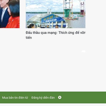
Đấu thầu qua mạng: Thích ứng để vững
Phươ
tiến
thế 
Mua bản tin điện tử
Đăng ký diễn đàn