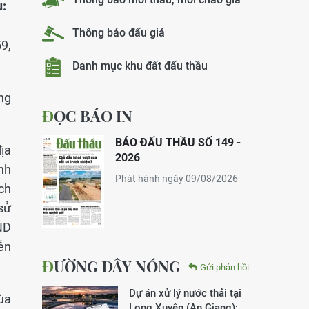
u:
Thông báo đấu giá
9,
Danh mục khu đất đấu thầu
ờng
ĐỌC BÁO IN
BÁO ĐẤU THẦU SỐ 149 -
địa
2026
nh
Phát hành ngày 09/08/2026
ch
sử
ND
ễn
ĐƯỜNG DÂY NÓNG
Gửi phản hồi
Dự án xử lý nước thải tại
ùa
Long Xuyên (An Giang):