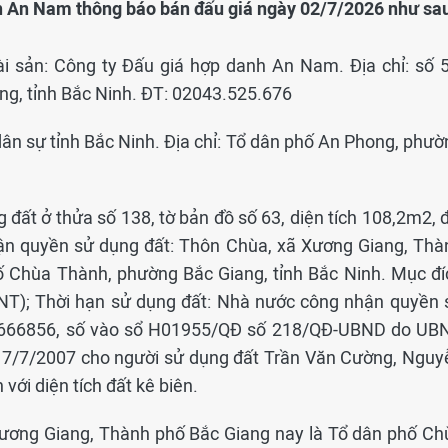
nh An Nam thông báo bán đấu giá ngày 02/7/2026 như sa
ài sản: Công ty Đấu giá hợp danh An Nam. Địa chỉ: số 5
g, tỉnh Bắc Ninh. ĐT: 02043.525.676
 dân sự tỉnh Bắc Ninh. Địa chỉ: Tổ dân phố An Phong, phư
 đất ở thửa số 138, tờ bản đồ số 63, diện tích 108,2m2, 
hận quyền sử dụng đất: Thôn Chùa, xã Xương Giang, Thà
ố Chùa Thành, phường Bắc Giang, tỉnh Bắc Ninh. Mục đí
ONT); Thời hạn sử dụng đất: Nhà nước công nhận quyền 
K 666856, số vào sổ H01955/QĐ số 218/QĐ-UBND do UB
17/7/2007 cho người sử dụng đất Trần Văn Cường, Nguy
 với diện tích đất kê biên.
 Xương Giang, Thành phố Bắc Giang nay là Tổ dân phố Ch