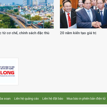
 từ cơ chế, chính sách đặc thù
20 năm kiến tạo giá trị
tòa soạn
Liên hệ quảng cáo
Liên hệ đặt báo
Mua báo in phiên bản điện tử