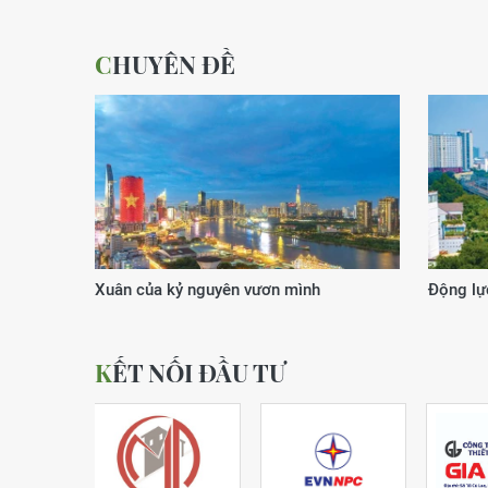
CHUYÊN ĐỀ
Xuân của kỷ nguyên vươn mình
Động lực
KẾT NỐI ĐẦU TƯ