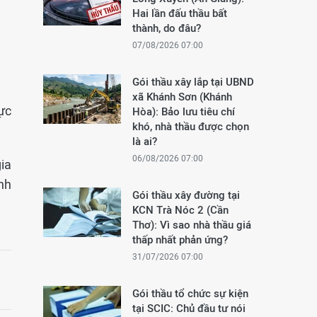
Hai lần đấu thầu bất
thành, do đâu?
07/08/2026 07:00
Gói thầu xây lắp tại UBND
xã Khánh Sơn (Khánh
ực
Hòa): Bảo lưu tiêu chí
khó, nhà thầu được chọn
là ai?
06/08/2026 07:00
ia
nh
Gói thầu xây đường tại
KCN Trà Nóc 2 (Cần
Thơ): Vì sao nhà thầu giá
thấp nhất phản ứng?
31/07/2026 07:00
Gói thầu tổ chức sự kiện
tại SCIC: Chủ đầu tư nói