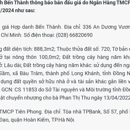
nh Bến Thành thông báo bán đấu giá do Ngân Hàng TMC
/2024 như sau:
 giá Hợp danh Bến Thành. Địa chỉ: 336 An Dương Vươn
Chí Minh. Số điện thoại: (028) 66820690
đất diện tích: 888,3m2; Thuộc thửa đất số: 720; Tờ bản 
 ở tại nông thôn 100,0m2; Đất trồng cây hàng năm kh
ở: Lâu dài; Đất trồng cây hàng năm khác: sử dụng đến ng
u Sầm, xã Bàu Trâm, thành phố Long Khánh, tỉnh Đồng N
dụng đất quyền sở hữu nhà ở và tài sản khác gắn liền v
p GCN: CS 11853 do Sở Tài nguyên và Môi trường tỉnh Đồ
hật chuyển nhượng cho bà Phan Thị Thu ngày 13/04/202
MCP Tiên Phong. Địa chỉ: Tòa nhà TPBank, Số 57, phố 
Đạo, quận Hoàn Kiếm, TP.Hà Nội.