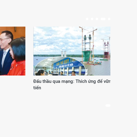
Đấu thầu qua mạng: Thích ứng để vững
Phươ
tiến
thế 