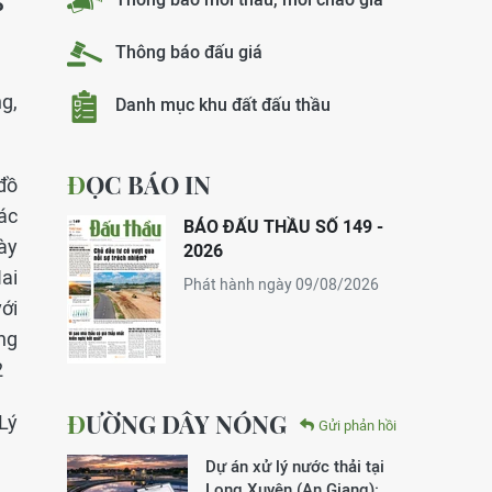
P
Thông báo đấu giá
g,
Danh mục khu đất đấu thầu
ĐỌC BÁO IN
đồ
ác
BÁO ĐẤU THẦU SỐ 149 -
ày
2026
ai
Phát hành ngày 09/08/2026
ới
ng
2
ĐƯỜNG DÂY NÓNG
Lý
Gửi phản hồi
Dự án xử lý nước thải tại
Long Xuyên (An Giang):