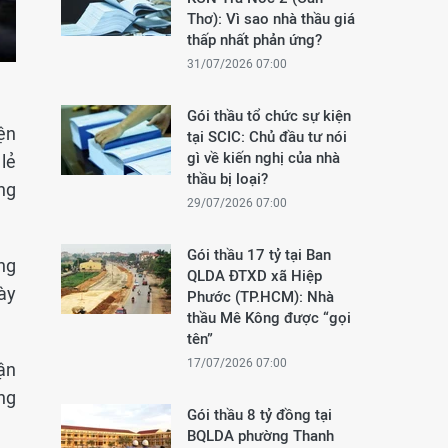
Thơ): Vì sao nhà thầu giá
thấp nhất phản ứng?
31/07/2026 07:00
Gói thầu tổ chức sự kiện
ện
tại SCIC: Chủ đầu tư nói
gì về kiến nghị của nhà
lẻ
thầu bị loại?
ng
29/07/2026 07:00
Gói thầu 17 tỷ tại Ban
ng
QLDA ĐTXD xã Hiệp
ày
Phước (TP.HCM): Nhà
thầu Mê Kông được “gọi
tên”
17/07/2026 07:00
ận
ng
Gói thầu 8 tỷ đồng tại
BQLDA phường Thanh