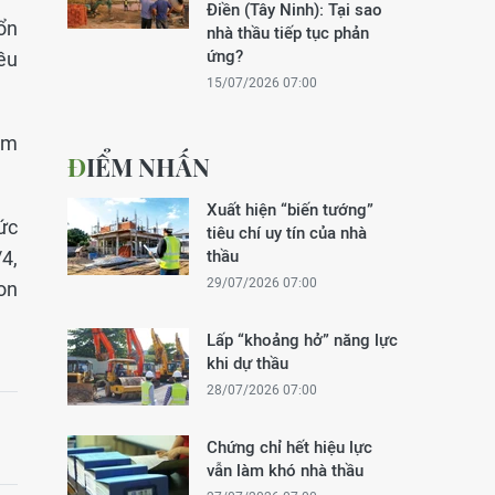
Điền (Tây Ninh): Tại sao
ổn
nhà thầu tiếp tục phản
ứng?
ều
15/07/2026 07:00
ăm
ĐIỂM NHẤN
Xuất hiện “biến tướng”
ức
tiêu chí uy tín của nhà
4,
thầu
29/07/2026 07:00
on
Lấp “khoảng hở” năng lực
khi dự thầu
28/07/2026 07:00
Chứng chỉ hết hiệu lực
vẫn làm khó nhà thầu