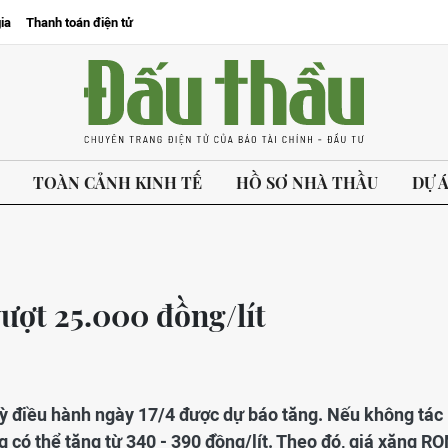
ia
Thanh toán điện tử
TOÀN CẢNH KINH TẾ
HỒ SƠ NHÀ THẦU
DỰ 
vượt 25.000 đồng/lít
 kỳ điều hành ngày 17/4 được dự báo tăng. Nếu không tác
g có thể tăng từ 340 - 390 đồng/lít. Theo đó, giá xăng R