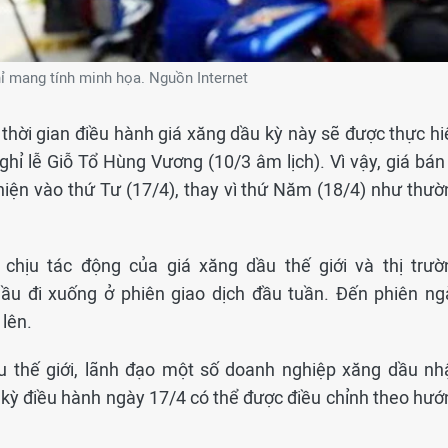
ỉ mang tính minh họa. Nguồn Internet
hời gian điều hành giá xăng dầu kỳ này sẽ được thực hi
ỉ lễ Giỗ Tổ Hùng Vương (10/3 âm lịch). Vì vậy, giá bán 
iện vào thứ Tư (17/4), thay vì thứ Năm (18/4) như thườ
chịu tác động của giá xăng dầu thế giới và thị trườ
dầu đi xuống ở phiên giao dịch đầu tuần. Đến phiên ng
 lên.
u thế giới, lãnh đạo một số doanh nghiệp xăng dầu nh
i kỳ điều hành ngày 17/4 có thể được điều chỉnh theo hướ