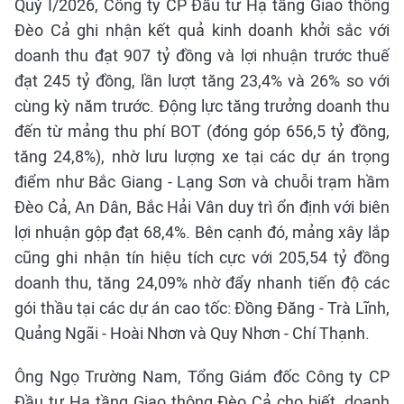
Quý I/2026, Công ty CP Đầu tư Hạ tầng Giao thông
Đèo Cả ghi nhận kết quả kinh doanh khởi sắc với
doanh thu đạt 907 tỷ đồng và lợi nhuận trước thuế
đạt 245 tỷ đồng, lần lượt tăng 23,4% và 26% so với
cùng kỳ năm trước. Động lực tăng trưởng doanh thu
đến từ mảng thu phí BOT (đóng góp 656,5 tỷ đồng,
tăng 24,8%), nhờ lưu lượng xe tại các dự án trọng
điểm như Bắc Giang - Lạng Sơn và chuỗi trạm hầm
Đèo Cả, An Dân, Bắc Hải Vân duy trì ổn định với biên
lợi nhuận gộp đạt 68,4%. Bên cạnh đó, mảng xây lắp
cũng ghi nhận tín hiệu tích cực với 205,54 tỷ đồng
doanh thu, tăng 24,09% nhờ đẩy nhanh tiến độ các
gói thầu tại các dự án cao tốc: Đồng Đăng - Trà Lĩnh,
Quảng Ngãi - Hoài Nhơn và Quy Nhơn - Chí Thạnh.
Ông Ngọ Trường Nam, Tổng Giám đốc Công ty CP
Đầu tư Hạ tầng Giao thông Đèo Cả cho biết, doanh