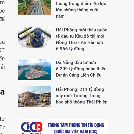
ậm
thông trọng điểm: Áp lực
lớn những tháng cuối
ớc
năm
để
Hải Phòng mời thầu quốc
tế đầu tư Khu đô thị mới
sau
Hồng Thái - An Hải hơn
6.966 tỷ đồng
OT
ến
Đà Nẵng đầu tư hơn
ải
6.209 tỷ đồng hoàn thiện
Dự án Cảng Liên Chiểu
ủa
Hải Phòng: 211 tỷ đồng
xây mới Trường Trung
học phổ thông Thái Phiên
tư
Tư