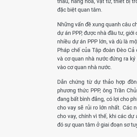
thầu, hàng hóa, vật tư, thiết bị
đặc biệt quan tâm.
Những vấn đề xung quanh câu chu
dự án PPP, được nhà đầu tư, giới
nhiều dự án PPP lớn, và dù là m
Pháp chế của Tập đoàn Đèo Cả ch
và cơ quan nhà nước đứng ra ký
vào cơ quan nhà nước.
Dẫn chứng từ dự thảo hợp đồn
phương thức PPP, ông Trần Chủn
đang bất bình đẳng, có lợi cho p
cho vay sẽ rủi ro lớn nhất. Các 
cho vay, chính vì thế, khi các dự
đó sự quan tâm ở giai đoạn sơ tuy