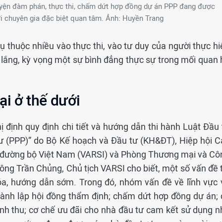
yện đàm phán, thực thi, chấm dứt hợp đồng dự án PPP đang được
ới chuyên gia đặc biệt quan tâm. Ảnh: Huyền Trang
 thuộc nhiều vào thực thi, vào tư duy của người thực hi
 lắng, kỳ vọng một sự bình đẳng thực sự trong mối quan 
ại ở thế dưới
 định quy định chi tiết và hướng dẫn thi hành Luật Đầu 
tư (PPP)” do Bộ Kế hoạch và Đầu tư (KH&ĐT), Hiệp hội C
ng đường bộ Việt Nam (VARSI) và Phòng Thương mại và Cô
ông Trần Chủng, Chủ tịch VARSI cho biết, một số vấn đề t
óa, hướng dẫn sớm. Trong đó, nhóm vấn đề về lĩnh vực 
hành lập hội đồng thẩm định; chấm dứt hợp đồng dự án; 
nh thu; cơ chế ưu đãi cho nhà đầu tư cam kết sử dụng n