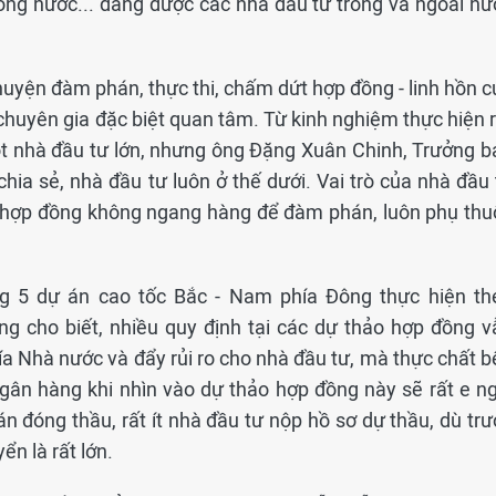
 trong nước... đang được các nhà đầu tư trong và ngoài n
yện đàm phán, thực thi, chấm dứt hợp đồng - linh hồn c
 chuyên gia đặc biệt quan tâm. Từ kinh nghiệm thực hiện 
ột nhà đầu tư lớn, nhưng ông Đặng Xuân Chinh, Trưởng b
ia sẻ, nhà đầu tư luôn ở thế dưới. Vai trò của nhà đầu 
 hợp đồng không ngang hàng để đàm phán, luôn phụ thu
g 5 dự án cao tốc Bắc - Nam phía Đông thực hiện th
g cho biết, nhiều quy định tại các dự thảo hợp đồng v
hía Nhà nước và đẩy rủi ro cho nhà đầu tư, mà thực chất 
ngân hàng khi nhìn vào dự thảo hợp đồng này sẽ rất e ng
 án đóng thầu, rất ít nhà đầu tư nộp hồ sơ dự thầu, dù tr
ển là rất lớn.