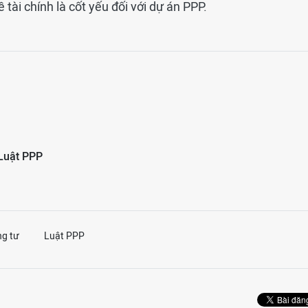
ề tài chính là cốt yếu đối với dự án PPP.
Luật PPP
ng tư
Luật PPP