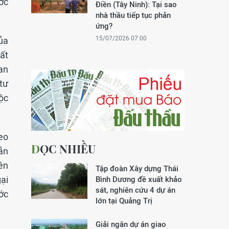
ước
Điền (Tây Ninh): Tại sao
nhà thầu tiếp tục phản
ứng?
15/07/2026 07:00
ủa
rất
an
tư
ộc
eo
ĐỌC NHIỀU
ẫn
bên
Tập đoàn Xây dựng Thái
ại
Bình Dương đề xuất khảo
sát, nghiên cứu 4 dự án
ước
lớn tại Quảng Trị
Giải ngân dự án giao