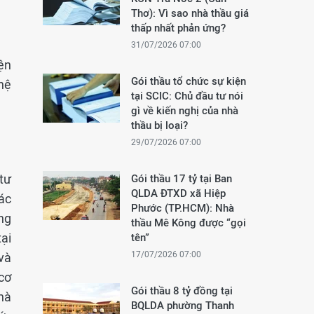
Thơ): Vì sao nhà thầu giá
thấp nhất phản ứng?
31/07/2026 07:00
ện
Gói thầu tổ chức sự kiện
hệ
tại SCIC: Chủ đầu tư nói
gì về kiến nghị của nhà
thầu bị loại?
29/07/2026 07:00
tư
Gói thầu 17 tỷ tại Ban
QLDA ĐTXD xã Hiệp
ác
Phước (TP.HCM): Nhà
ng
thầu Mê Kông được “gọi
ại
tên”
17/07/2026 07:00
và
cơ
Gói thầu 8 tỷ đồng tại
hà
BQLDA phường Thanh