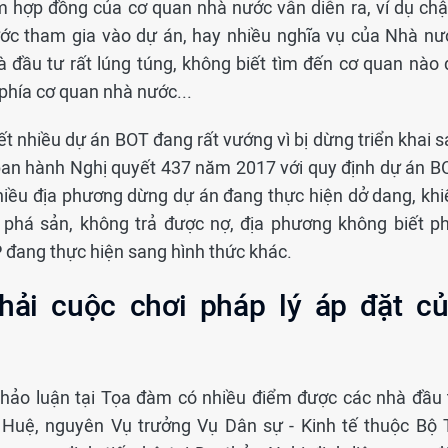
ạm hợp đồng của cơ quan nhà nước vẫn diễn ra, ví dụ ch
ớc tham gia vào dự án, hay nhiều nghĩa vụ của Nhà nư
à đầu tư rất lúng túng, không biết tìm đến cơ quan nào 
phía cơ quan nhà nước...
ết nhiều dự án BOT đang rất vướng vì bị dừng triển khai 
ban hành Nghị quyết 437 năm 2017 với quy định dự án B
hiều địa phương dừng dự án đang thực hiện dở dang, khi
 phá sản, không trả được nợ, địa phương không biết ph
 đang thực hiện sang hình thức khác.
hải cuộc chơi pháp lý áp đặt c
thảo luận tại Tọa đàm có nhiều điểm được các nhà đầu 
Huệ, nguyên Vụ trưởng Vụ Dân sự - Kinh tế thuộc Bộ 