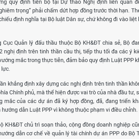
g quy định tiến bộ tại Dự thảo Nghị định liên quan đ
ghiêm trọng” phải chấm dứt hợp đồng trước thời hạn. Th
iếu định nghĩa tại Bộ luật Dân sự, chứ không đi vào liệt
g Cục Quản lý đấu thầu thuộc Bộ KH&ĐT chia sẻ, Bộ đa
nghị định trên tinh thần cầu thị, tiếp thu tối đa các ý k
 vướng mắc trong thực tiễn, đảm bảo quy định Luật PPP k
 lực.
lần khẳng định xây dựng các nghị định trên tinh thần khô
phía Chính phủ, mà thể hiện được vai trò của nhà đầu tư, 
g mắc của các dự án đã ký hợp đồng, đã, đang triển kha
nh hướng dẫn Luật PPP vì không thuộc phạm vi điều chỉnh.
 Bộ KH&ĐT chủ trì soạn thảo, cộng đồng doanh nghiệp cũ
hướng dẫn cơ chế về quản lý tài chính dự án PPP do Bộ T