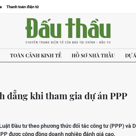
a
Thanh toán điện tử
TOÀN CẢNH KINH TẾ
HỒ SƠ NHÀ THẦU
DỰ 
h đẳng khi tham gia dự án PPP
Luật Đầu tư theo phương thức đối tác công tư (PPP) và 
PPP được cộng đồng doanh nghiệp đánh giá cao.