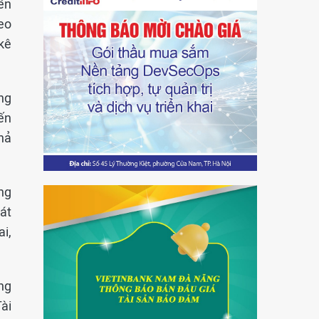
ến
eo
 kê
ng
iến
hả
ng
sát
i,
ng
ài