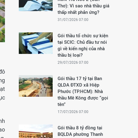
Thơ): Vì sao nhà thầu giá
thấp nhất phản ứng?
31/07/2026 07:00
Gói thầu tổ chức sự kiện
tại SCIC: Chủ đầu tư nói
gì về kiến nghị của nhà
thầu bị loại?
29/07/2026 07:00
 đô
Gói thầu 17 tỷ tại Ban
ng
QLDA ĐTXD xã Hiệp
ạt
Phước (TP.HCM): Nhà
ục
thầu Mê Kông được “gọi
tên”
17/07/2026 07:00
nh
Gói thầu 8 tỷ đồng tại
ao
BQLDA phường Thanh