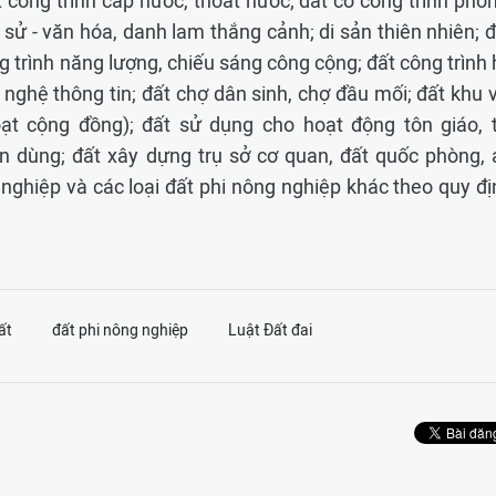
ất công trình cấp nước, thoát nước; đất có công trình phò
ch sử - văn hóa, danh lam thắng cảnh; di sản thiên nhiên; 
ông trình năng lượng, chiếu sáng công cộng; đất công trình
 nghệ thông tin; đất chợ dân sinh, chợ đầu mối; đất khu 
hoạt cộng đồng); đất sử dụng cho hoạt động tôn giáo, t
 dùng; đất xây dựng trụ sở cơ quan, đất quốc phòng, 
 nghiệp và các loại đất phi nông nghiệp khác theo quy đị
ất
đất phi nông nghiệp
Luật Đất đai