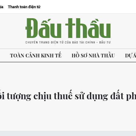
ia
Thanh toán điện tử
TOÀN CẢNH KINH TẾ
HỒ SƠ NHÀ THẦU
DỰ 
ối tượng chịu thuế sử dụng đất ph