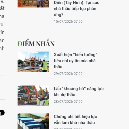
ng,
Điền (Tây Ninh): Tại sao
đất
nhà thầu tiếp tục phản
ứng?
 hạ
15/07/2026 07:00
vui
ín
an
ĐIỂM NHẤN
nh
Xuất hiện “biến tướng”
tiêu chí uy tín của nhà
thầu
29/07/2026 07:00
Lấp “khoảng hở” năng lực
khi dự thầu
28/07/2026 07:00
Chứng chỉ hết hiệu lực
vẫn làm khó nhà thầu