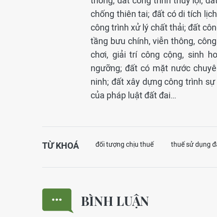
thông; đất công trình thủy lợi; đ
chống thiên tai; đất có di tích lị
công trình xử lý chất thải; đất c
tầng bưu chính, viễn thông, công
chơi, giải trí công cộng, sinh 
ngưỡng; đất có mặt nước chuyên
ninh; đất xây dựng công trình sự
của pháp luật đất đai…
TỪ KHOÁ
đối tượng chịu thuế
thuế sử dụng đ
BÌNH LUẬN