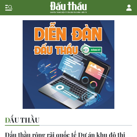
ĐẤU THẦU
Đấu thầu rộng rãi quốc tế Dự án khu đô thị