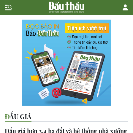
ĐẤU GIÁ
Đấu giá hơn 3,4 ha đất và hệ thống nhà xưởng