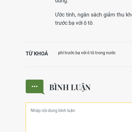
dùng.
Ước tính, ngân sách giảm thu kh
trước bạ với ô tô.
TỪ KHOÁ
phí trước bạ với ô tô trong nước
BÌNH LUẬN