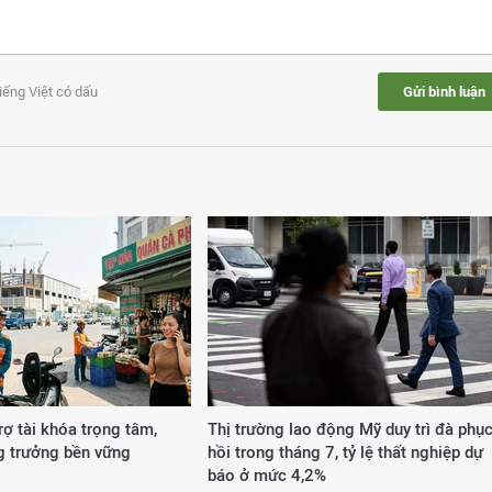
tiếng Việt có dấu
Gửi bình luận
rợ tài khóa trọng tâm,
Thị trường lao động Mỹ duy trì đà phụ
g trưởng bền vững
hồi trong tháng 7, tỷ lệ thất nghiệp dự
báo ở mức 4,2%