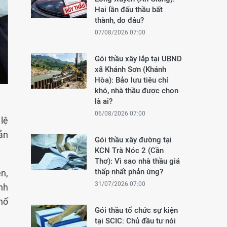
Hai lần đấu thầu bất
thành, do đâu?
07/08/2026 07:00
Gói thầu xây lắp tại UBND
xã Khánh Sơn (Khánh
Hòa): Bảo lưu tiêu chí
khó, nhà thầu được chọn
là ai?
06/08/2026 07:00
lệ
ản
Gói thầu xây đường tại
KCN Trà Nóc 2 (Cần
Thơ): Vì sao nhà thầu giá
thấp nhất phản ứng?
ên,
31/07/2026 07:00
nh
hố
Gói thầu tổ chức sự kiện
tại SCIC: Chủ đầu tư nói