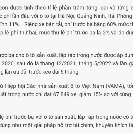
 con được tính theo tỉ lệ phần trăm từng loại và từng đ
phí lần đầu với ô tô tại Hà Nội, Quảng Ninh, Hải Phòng 
ĩnh 11%... Riêng xe bán tải, phí trước bạ bằng 60% mức t
ộp lệ phí thứ hai, mức thu lệ phí trước bạ là 2% và áp d
rước bạ cho ô tô sản xuất, lắp ráp trong nước được áp dụ
m 2020, sau đó là tháng 12/2021, tháng 5/2022 và lần g
 lần ưu đãi trước kéo dài 6 tháng.
từ Hiệp hội Các nhà sản xuất ô tô Việt Nam (VAMA), tổ
uất trong nước chỉ đạt 67.849 xe, giảm 15% so với cùng 
ệ phí trước bạ với ô tô sản xuất, lắp ráp trong nước có 
 dùng như một giải pháp hỗ trợ tài chính, khuyến khích t