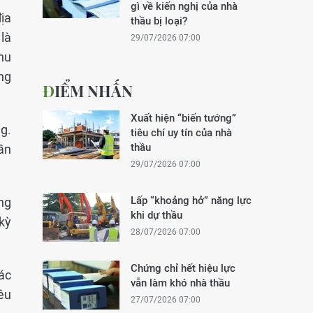
gì về kiến nghị của nhà
ịa
thầu bị loại?
là
29/07/2026 07:00
hu
ụng
ĐIỂM NHẤN
Xuất hiện “biến tướng”
ng.
tiêu chí uy tín của nhà
thầu
ần
29/07/2026 07:00
Lấp “khoảng hở” năng lực
ng
khi dự thầu
kỳ
28/07/2026 07:00
Chứng chỉ hết hiệu lực
tác
vẫn làm khó nhà thầu
iêu
27/07/2026 07:00