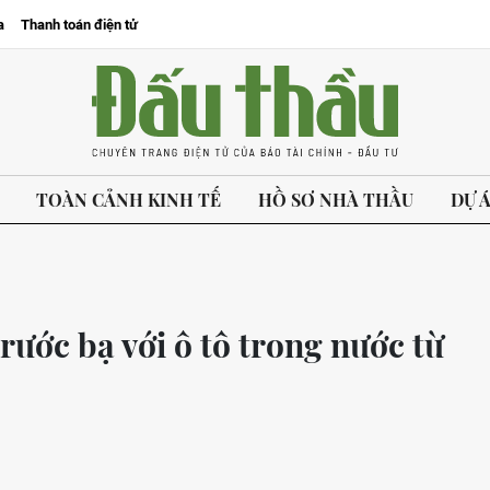
a
Thanh toán điện tử
TOÀN CẢNH KINH TẾ
HỒ SƠ NHÀ THẦU
DỰ 
rước bạ với ô tô trong nước từ