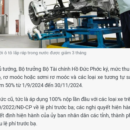
với ô tô lắp ráp trong nước được giảm 3 tháng
 tướng, Bộ trưởng Bộ Tài chính Hồ Đức Phớc ký, mức thu 
tô, rơ moóc hoặc sơmi rơ moóc và các loại xe tương tự s
iảm 50% từ 1/9/2024 đến 30/11/2024.
ức cũ, tức là áp dụng 100% nộp lần đầu với các loại xe tr
0/2022/NĐ-CP về lệ phí trước bạ; các nghị quyết hiện hà
t định hiện hành của ủy ban nhân dân các tỉnh, thành p
 lệ phí trước bạ.