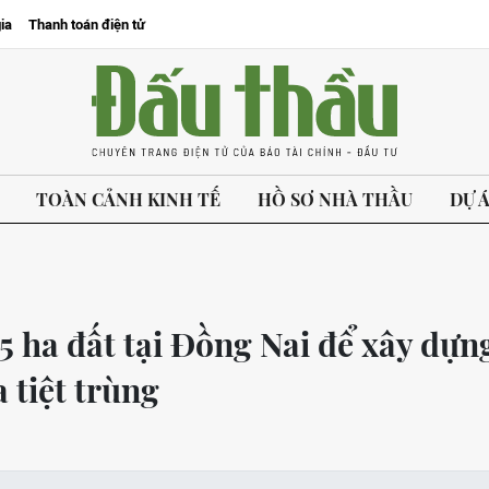
ia
Thanh toán điện tử
TOÀN CẢNH KINH TẾ
HỒ SƠ NHÀ THẦU
DỰ 
5 ha đất tại Đồng Nai để xây dựn
 tiệt trùng