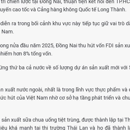
rí chiến lược tại Đồng Nai, thuận tiện kết nối đến TP.H
 tuyến cao tốc và Cảng hàng không Quốc tế Long Thành.
iễn ra trong bối cảnh khu vực này tiếp tục giữ vai trò d
a Nam.
 trong nửa đầu năm 2025, Đồng Nai thu hút vốn FDI sản xu
 chiếm hơn 8% tổng vốn.
ứng thứ ba cả nước về số lượng dự án sản xuất mới với 
n xuất nước ngoài, nhất là trong lĩnh vực thực phẩm và 
sức hút của Việt Nam nhờ cơ sở hạ tầng phát triển và chu
ản xuất sữa chua uống tiệt trùng, được thành lập tại Th
ệu khá mạnh tại thị trường Thái Lan và họ đã thành l