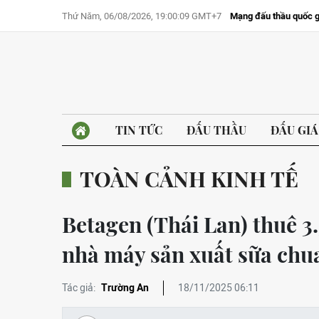
Thứ Năm, 06/08/2026, 19:00:09 GMT+7
Mạng đấu thầu quốc g
TIN TỨC
ĐẤU THẦU
ĐẤU GIÁ
TOÀN CẢNH KINH TẾ
Betagen (Thái Lan) thuê 3.
nhà máy sản xuất sữa chua
Tác giả:
Trường An
18/11/2025 06:11