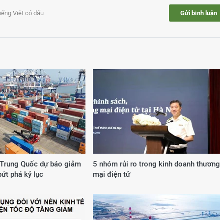
tiếng Việt có dấu
Gửi bình luận
Trung Quốc dự báo giảm
5 nhóm rủi ro trong kinh doanh thương
bứt phá kỷ lục
mại điện tử