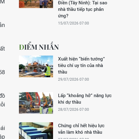
CM
Điền (Tây Ninh): Tại sao
nhà thầu tiếp tục phản
ứng?
15/07/2026 07:00
ẫn
ĐIỂM NHẤN
ất
Xuất hiện “biến tướng”
tiêu chí uy tín của nhà
58
thầu
29/07/2026 07:00
đồ
Lấp “khoảng hở” năng lực
khi dự thầu
ỗi
28/07/2026 07:00
Chứng chỉ hết hiệu lực
ái
vẫn làm khó nhà thầu
ập