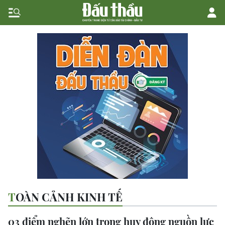
TOÀN CẢNH KINH TẾ
03 điểm nghẽn lớn trong huy động nguồn lực