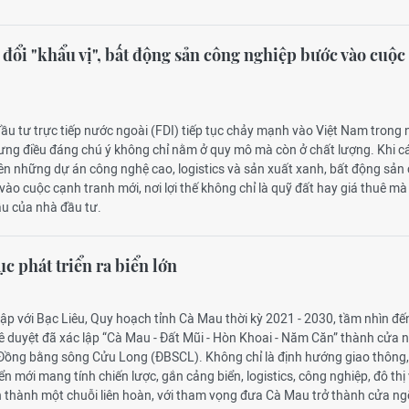
đổi "khẩu vị", bất động sản công nghiệp bước vào cuộc
ầu tư trực tiếp nước ngoài (FDI) tiếp tục chảy mạnh vào Việt Nam trong
ng điều đáng chú ý không chỉ nằm ở quy mô mà còn ở chất lượng. Khi c
ên những dự án công nghệ cao, logistics và sản xuất xanh, bất động sản
ào cuộc cạnh tranh mới, nơi lợi thế không chỉ là quỹ đất hay giá thuê mà
ầu của nhà đầu tư.
c phát triển ra biển lớn
ập với Bạc Liêu, Quy hoạch tỉnh Cà Mau thời kỳ 2021 - 2030, tầm nhìn đ
 duyệt đã xác lập “Cà Mau - Đất Mũi - Hòn Khoai - Năm Căn” thành cửa 
Đồng bằng sông Cửu Long (ĐBSCL). Không chỉ là định hướng giao thông,
iển mới mang tính chiến lược, gắn cảng biển, logistics, công nghiệp, đô thị
ển thành một chuỗi liên hoàn, với tham vọng đưa Cà Mau trở thành cửa ng