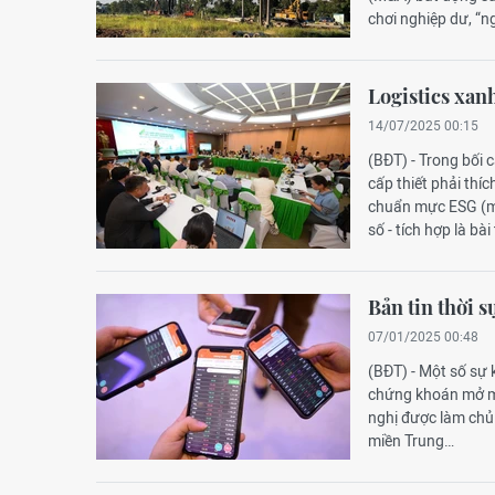
chơi nghiệp dư, “ng
Logistics xan
14/07/2025 00:15
(BĐT) - Trong bối 
cấp thiết phải thíc
chuẩn mực ESG (môi
số - tích hợp là b
Bản tin thời s
07/01/2025 00:48
(BĐT) - Một số sự 
chứng khoán mở mớ
nghị được làm chủ 
miền Trung…