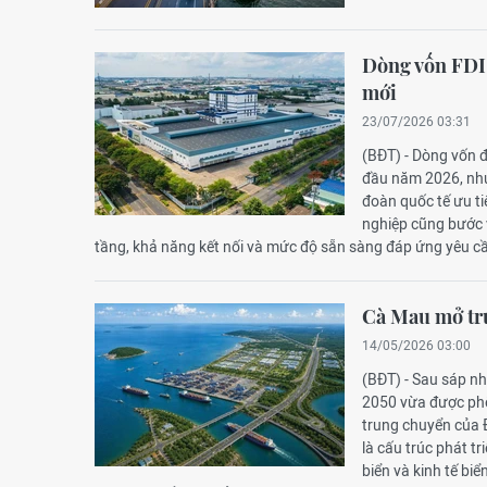
Dòng vốn FDI 
mới
23/07/2026 03:31
(BĐT) - Dòng vốn đ
đầu năm 2026, như
đoàn quốc tế ưu ti
nghiệp cũng bước v
tầng, khả năng kết nối và mức độ sẵn sàng đáp ứng yêu c
Cà Mau mở trụ
14/05/2026 03:00
(BĐT) - Sau sáp nh
2050 vừa được phê
trung chuyển của 
là cấu trúc phát tr
biển và kinh tế bi