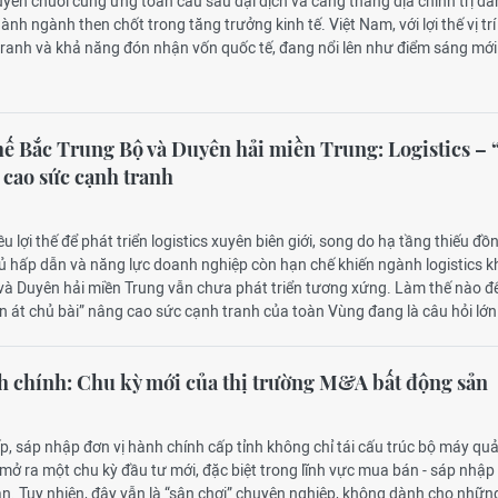
uyển chuỗi cung ứng toàn cầu sau đại dịch và căng thẳng địa chính trị đ
hành ngành then chốt trong tăng trưởng kinh tế. Việt Nam, với lợi thế vị trí
 tranh và khả năng đón nhận vốn quốc tế, đang nổi lên như điểm sáng mới
thế Bắc Trung Bộ và Duyên hải miền Trung: Logistics – 
 cao sức cạnh tranh
u lợi thế để phát triển logistics xuyên biên giới, song do hạ tầng thiếu đồ
ủ hấp dẫn và năng lực doanh nghiệp còn hạn chế khiến ngành logistics k
và Duyên hải miền Trung vẫn chưa phát triển tương xứng. Làm thế nào để
on át chủ bài” nâng cao sức cạnh tranh của toàn Vùng đang là câu hỏi lớn
 chính: Chu kỳ mới của thị trường M&A bất động sản
ếp, sáp nhập đơn vị hành chính cấp tỉnh không chỉ tái cấu trúc bộ máy quả
ở ra một chu kỳ đầu tư mới, đặc biệt trong lĩnh vực mua bán - sáp nhập
n. Tuy nhiên, đây vẫn là “sân chơi” chuyên nghiệp, không dành cho nhữn