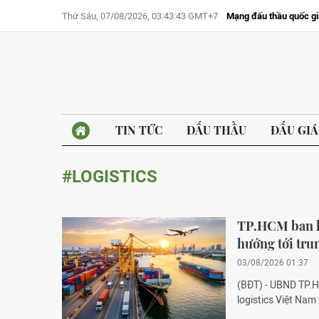
Thứ Sáu, 07/08/2026, 03:43:43 GMT+7
Mạng đấu thầu quốc gi
TIN TỨC
ĐẤU THẦU
ĐẤU GIÁ
#LOGISTICS
TP.HCM ban hà
hướng tới tru
03/08/2026 01:37
(BĐT) - UBND TP.H
logistics Việt Nam