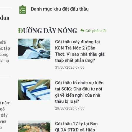
Danh mục khu đất đấu thầu
 đua
ĐƯỜNG DÂY NÓNG
Gửi phản hồi
Gói thầu xây đường tại
 nửa
KCN Trà Nóc 2 (Cần
ác tập
Thơ): Vì sao nhà thầu giá
 công
thấp nhất phản ứng?
 là hạ
31/07/2026 07:00
Gói thầu tổ chức sự kiện
tại SCIC: Chủ đầu tư nói
gì về kiến nghị của nhà
thầu bị loại?
ến năm
29/07/2026 07:00
ngõ
 đây
 ven
Gói thầu 17 tỷ tại Ban
õ
QLDA ĐTXD xã Hiệp