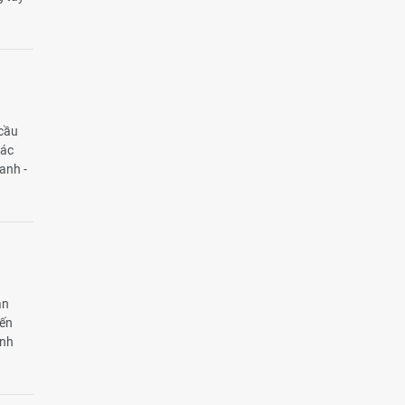
 cầu
các
anh -
ản
iến
ỉnh