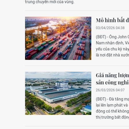
trung chuyển mới của vùng.
Mô hình bất đ
03/04/2026 04:38
(BĐT) - Ông John 
Nam nhận định, Việ
yếu của chu kỳ này
là nơi đặt nhà xưở
Giá năng lượn
sản công ngh
26/03/2026 04:07
(BĐT) - Đà tăng mạ
lại lên lạm phát v
động có thể không
thị trường bất độn