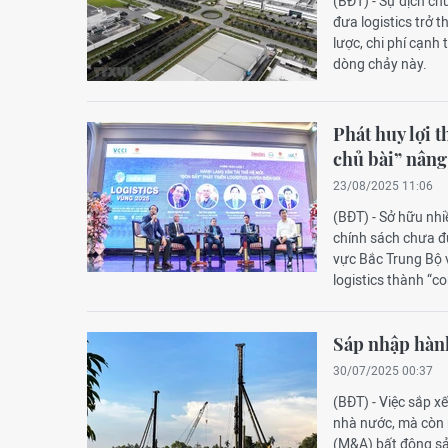
(BĐT) - Sự dịch ch
đưa logistics trở t
lược, chi phí cạnh
dòng chảy này.
Phát huy lợi 
chủ bài” nâng
23/08/2025 11:06
(BĐT) - Sở hữu nhiề
chính sách chưa đ
vực Bắc Trung Bộ 
logistics thành “c
Sáp nhập hành
30/07/2025 00:37
(BĐT) - Việc sắp x
nhà nước, mà còn m
(M&A) bất động sả