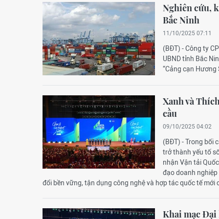
Nghiên cứu, k
Bắc Ninh
11/10/2025 07:11
(BĐT) - Công ty C
UBND tỉnh Bắc Nin
“Cảng cạn Hương S
Xanh và Thích 
cầu
09/10/2025 04:02
(BĐT) - Trong bối
trở thành yếu tố s
nhận Vận tải Quốc 
đạo doanh nghiệp 
đổi bền vững, tận dụng công nghệ và hợp tác quốc tế mới c
Khai mạc Đại 