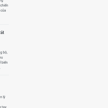
ang
 chiến
 của
“át
ng bộ,
hu
 biến
.
n lý
g tay