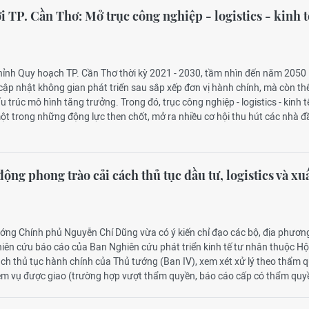
 TP. Cần Thơ: Mở trục công nghiệp - logistics - kinh t
chỉnh Quy hoạch TP. Cần Thơ thời kỳ 2021 - 2030, tầm nhìn đến năm 2050
cập nhật không gian phát triển sau sắp xếp đơn vị hành chính, mà còn th
u trúc mô hình tăng trưởng. Trong đó, trục công nghiệp - logistics - kinh t
ột trong những động lực then chốt, mở ra nhiều cơ hội thu hút các nhà đ
ộng phong trào cải cách thủ tục đầu tư, logistics và xu
ướng Chính phủ Nguyễn Chí Dũng vừa có ý kiến chỉ đạo các bộ, địa phương
iên cứu báo cáo của Ban Nghiên cứu phát triển kinh tế tư nhân thuộc Hộ
ch thủ tục hành chính của Thủ tướng (Ban IV), xem xét xử lý theo thẩm 
ệm vụ được giao (trường hợp vượt thẩm quyền, báo cáo cấp có thẩm quy