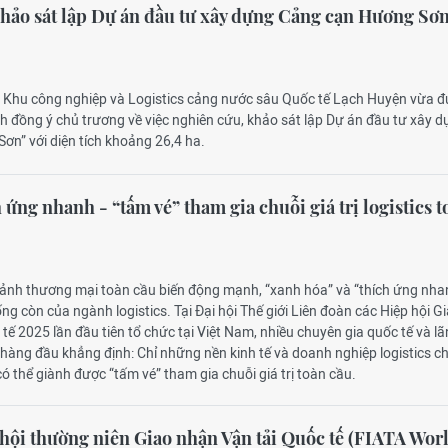
hảo sát lập Dự án đầu tư xây dựng Cảng cạn Hương Sơn
P Khu công nghiệp và Logistics cảng nước sâu Quốc tế Lạch Huyện vừa 
h đồng ý chủ trương về việc nghiên cứu, khảo sát lập Dự án đầu tư xây 
ơn” với diện tích khoảng 26,4 ha.
ứng nhanh - “tấm vé” tham gia chuỗi giá trị logistics t
 cảnh thương mại toàn cầu biến động mạnh, “xanh hóa” và “thích ứng nha
ống còn của ngành logistics. Tại Đại hội Thế giới Liên đoàn các Hiệp hội G
tế 2025 lần đầu tiên tổ chức tại Việt Nam, nhiều chuyên gia quốc tế và l
hàng đầu khẳng định: Chỉ những nền kinh tế và doanh nghiệp logistics c
ó thể giành được “tấm vé” tham gia chuỗi giá trị toàn cầu.
hội thường niên Giao nhận Vận tải Quốc tế (FIATA Wor