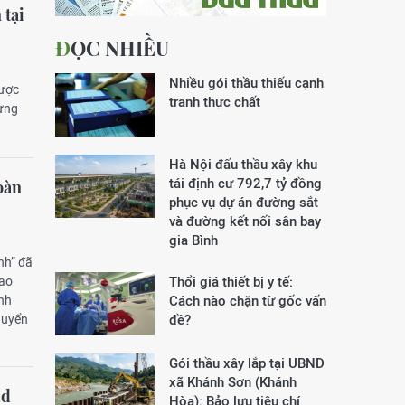
 tại
ĐỌC NHIỀU
Nhiều gói thầu thiếu cạnh
được
tranh thực chất
dựng
Hà Nội đấu thầu xây khu
tái định cư 792,7 tỷ đồng
oàn
phục vụ dự án đường sắt
và đường kết nối sân bay
gia Bình
nh” đã
iao
Thổi giá thiết bị y tế:
ãnh
Cách nào chặn từ gốc vấn
huyển
đề?
Gói thầu xây lắp tại UBND
xã Khánh Sơn (Khánh
ld
Hòa): Bảo lưu tiêu chí