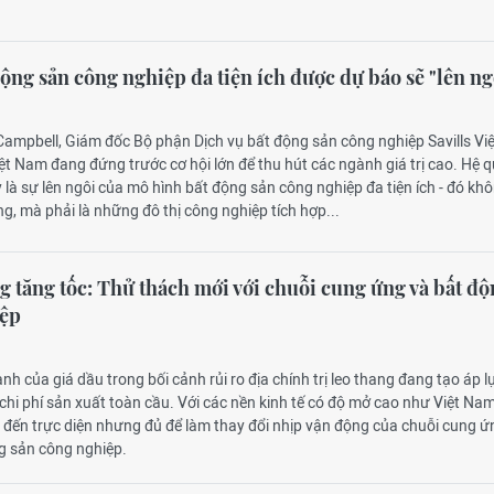
ộng sản công nghiệp đa tiện ích được dự báo sẽ "lên ng
Campbell, Giám đốc Bộ phận Dịch vụ bất động sản công nghiệp Savills Việ
t Nam đang đứng trước cơ hội lớn để thu hút các ngành giá trị cao. Hệ q
 là sự lên ngôi của mô hình bất động sản công nghiệp đa tiện ích - đó khô
ng, mà phải là những đô thị công nghiệp tích hợp...
g tăng tốc: Thử thách mới với chuỗi cung ứng và bất đ
iệp
nh của giá dầu trong bối cảnh rủi ro địa chính trị leo thang đang tạo áp l
à chi phí sản xuất toàn cầu. Với các nền kinh tế có độ mở cao như Việt Nam
 đến trực diện nhưng đủ để làm thay đổi nhịp vận động của chuỗi cung ứ
g sản công nghiệp.