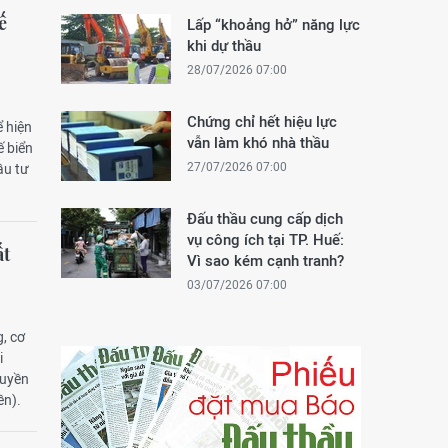
ế
Lấp “khoảng hở” năng lực
khi dự thầu
28/07/2026 07:00
Chứng chỉ hết hiệu lực
ể hiện
vẫn làm khó nhà thầu
ế biển
27/07/2026 07:00
ầu tư
Đấu thầu cung cấp dịch
vụ công ích tại TP. Huế:
ất
Vì sao kém cạnh tranh?
03/07/2026 07:00
, cơ
i
quyền
ền).