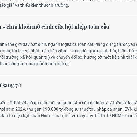
áo giá” và thiếu kiến thức thị trường.
h - chìa khóa mở cánh cửa hội nhập toàn cầu
cảnh thế giới đầy bất định, ngành logistics toàn cầu đang đứng trước yêu
h nghi, tái tạo và phát triển bền vững. Trong đó, giảm phát thải, tuân thủ 
 trường, xã hội, quản trị) và chuyển đổi số, hướng tới một hệ sinh thái x
ài toán sống còn của mỗi doanh nghiệp.
ự sáng 7/1
kiện nổi bật 24 giờ qua thu hút sự quan tâm của dư luận là 2 triệu tài kho
i năm 2024; thu gần 190.000 tỷ đồng từ thuế thu nhập cá nhân; EVN k
đầu tư điện hạt nhân Ninh Thuận; hết vé máy bay Tết từ TP.HCM đi các t