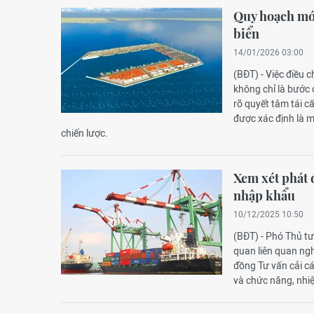
Quy hoạch mới
biển
14/01/2026 03:00
(BĐT) - Việc điều 
không chỉ là bước 
rõ quyết tâm tái cấ
được xác định là m
chiến lược.
Xem xét phát đ
nhập khẩu
10/12/2025 10:50
(BĐT) - Phó Thủ t
quan liên quan ngh
đồng Tư vấn cải cá
và chức năng, nhi