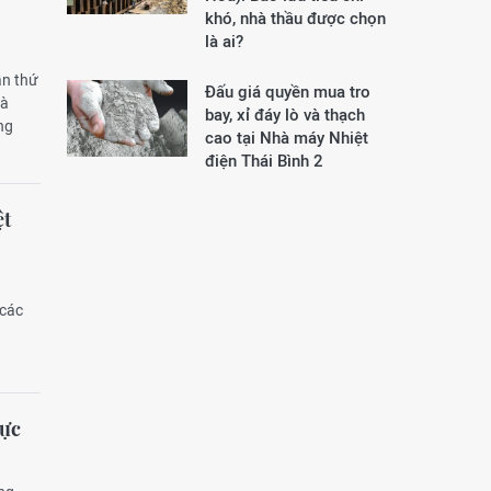
khó, nhà thầu được chọn
là ai?
ần thứ
Đấu giá quyền mua tro
và
bay, xỉ đáy lò và thạch
ng
cao tại Nhà máy Nhiệt
điện Thái Bình 2
ệt
 các
vực