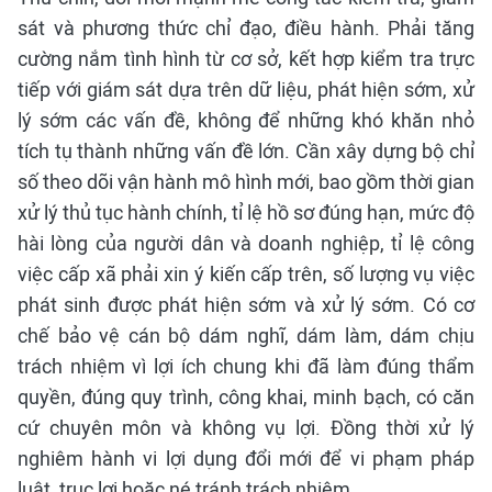
sát và phương thức chỉ đạo, điều hành. Phải tăng
cường nắm tình hình từ cơ sở, kết hợp kiểm tra trực
tiếp với giám sát dựa trên dữ liệu, phát hiện sớm, xử
lý sớm các vấn đề, không để những khó khăn nhỏ
tích tụ thành những vấn đề lớn. Cần xây dựng bộ chỉ
số theo dõi vận hành mô hình mới, bao gồm thời gian
xử lý thủ tục hành chính, tỉ lệ hồ sơ đúng hạn, mức độ
hài lòng của người dân và doanh nghiệp, tỉ lệ công
việc cấp xã phải xin ý kiến cấp trên, số lượng vụ việc
phát sinh được phát hiện sớm và xử lý sớm. Có cơ
chế bảo vệ cán bộ dám nghĩ, dám làm, dám chịu
trách nhiệm vì lợi ích chung khi đã làm đúng thẩm
quyền, đúng quy trình, công khai, minh bạch, có căn
cứ chuyên môn và không vụ lợi. Đồng thời xử lý
nghiêm hành vi lợi dụng đổi mới để vi phạm pháp
luật, trục lợi hoặc né tránh trách nhiệm.