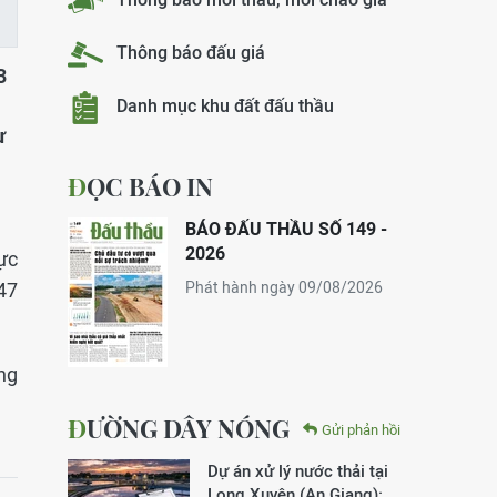
Thông báo đấu giá
3
Danh mục khu đất đấu thầu
ư
ĐỌC BÁO IN
BÁO ĐẤU THẦU SỐ 149 -
2026
hực
47
Phát hành ngày 09/08/2026
ng
ĐƯỜNG DÂY NÓNG
Gửi phản hồi
Dự án xử lý nước thải tại
Long Xuyên (An Giang):