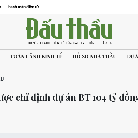
a
Thanh toán điện tử
TOÀN CẢNH KINH TẾ
HỒ SƠ NHÀ THẦU
DỰ 
ẦU
c chỉ định dự án BT 104 tỷ đồn