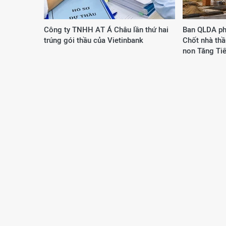
Công ty ΤΝΗΗ ΑΤ Á Châu lần thứ hai
Ban QLDA ph
trúng gói thầu của Vietinbank
Chốt nhà th
non Tăng Ti