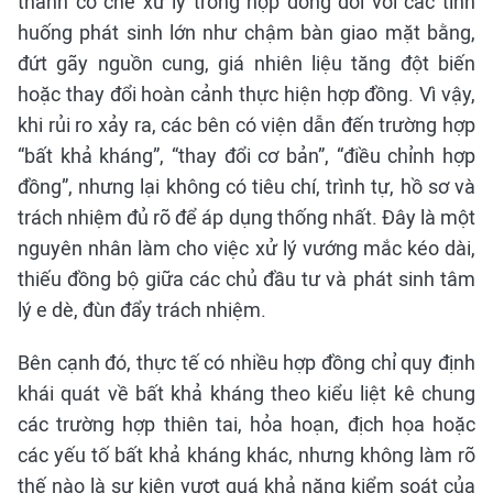
thành cơ chế xử lý trong hợp đồng đối với các tình
huống phát sinh lớn như chậm bàn giao mặt bằng,
đứt gãy nguồn cung, giá nhiên liệu tăng đột biến
hoặc thay đổi hoàn cảnh thực hiện hợp đồng. Vì vậy,
khi rủi ro xảy ra, các bên có viện dẫn đến trường hợp
“bất khả kháng”, “thay đổi cơ bản”, “điều chỉnh hợp
đồng”, nhưng lại không có tiêu chí, trình tự, hồ sơ và
trách nhiệm đủ rõ để áp dụng thống nhất. Đây là một
nguyên nhân làm cho việc xử lý vướng mắc kéo dài,
thiếu đồng bộ giữa các chủ đầu tư và phát sinh tâm
lý e dè, đùn đẩy trách nhiệm.
Bên cạnh đó, thực tế có nhiều hợp đồng chỉ quy định
khái quát về bất khả kháng theo kiểu liệt kê chung
các trường hợp thiên tai, hỏa hoạn, địch họa hoặc
các yếu tố bất khả kháng khác, nhưng không làm rõ
thế nào là sự kiện vượt quá khả năng kiểm soát của