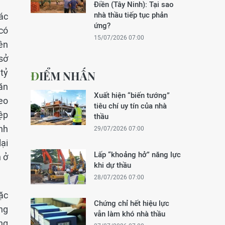
Điền (Tây Ninh): Tại sao
nhà thầu tiếp tục phản
ác
ứng?
có
15/07/2026 07:00
Bên
 sở
tỷ
ĐIỂM NHẤN
ăn
Xuất hiện “biến tướng”
eo
tiêu chí uy tín của nhà
ệp
thầu
nh
29/07/2026 07:00
ại
Lấp “khoảng hở” năng lực
 ở
khi dự thầu
28/07/2026 07:00
đặc
Chứng chỉ hết hiệu lực
ng
vẫn làm khó nhà thầu
ng