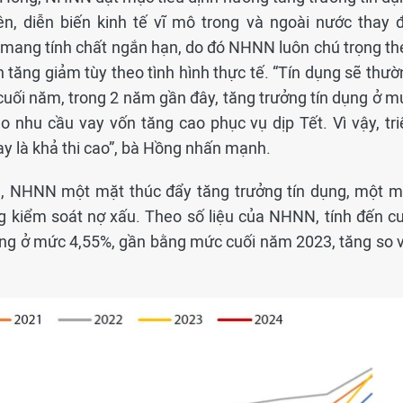
, diễn biến kinh tế vĩ mô trong và ngoài nước thay đ
ệ mang tính chất ngắn hạn, do đó NHNN luôn chú trọng th
h tăng giảm tùy theo tình hình thực tế. “Tín dụng sẽ thư
cuối năm, trong 2 năm gần đây, tăng trưởng tín dụng ở m
o nhu cầu vay vốn tăng cao phục vụ dịp Tết. Vì vậy, tri
y là khả thi cao”, bà Hồng nhấn mạnh.
, NHNN một mặt thúc đẩy tăng trưởng tín dụng, một m
g kiểm soát nợ xấu. Theo số liệu của NHNN, tính đến cu
bảng ở mức 4,55%, gần bằng mức cuối năm 2023, tăng so v