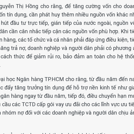
guyễn Thị Hồng cho rằng, để tăng cường vốn cho doa
vốn tín dụng, cần phát huy thêm nhiều nguồn vốn khác n
hút đầu tư trực tiếp, gián tiếp của nước ngoài, nguồn v
dân cần cân nhắc tiếp cận các nguồn vốn phù hợp. Khi ti
hàng, các tổ chức và cá nhân phải đáp ứng điều kiện, ti
năng trả nợ, doanh nghiệp và người dân phải có phương 
à cách thức để giảm rủi ro, bảo đảm an toàn cho hệ thố
.
 Đại học Ngân hàng TP.HCM cho rằng, từ đầu năm đến na
 đẩy tăng trưởng tín dụng để hỗ trợ nền kinh tế như gi
ngân hàng ngay từ đầu năm, tiếp đó, điều chuyển hạn m
 cầu các TCTD cấp gói vay ưu đãi cho các lĩnh vực ưu tiê
ển nhóm nợ đối với các doanh nghiệp và người dân chịu ả