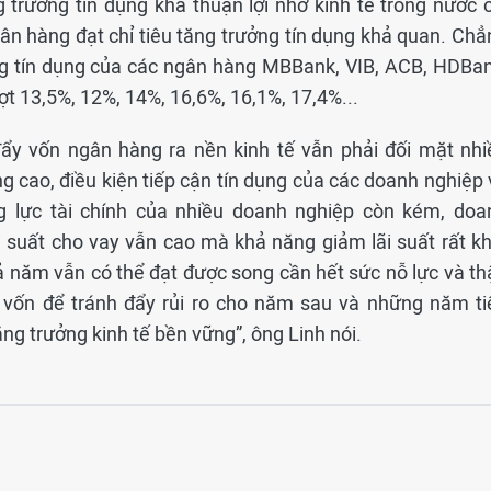
 trưởng tín dụng khá thuận lợi nhờ kinh tế trong nước c
ân hàng đạt chỉ tiêu tăng trưởng tín dụng khả quan. Chẳ
ởng tín dụng của các ngân hàng MBBank, VIB, ACB, HDBan
t 13,5%, 12%, 14%, 16,6%, 16,1%, 17,4%...
 đẩy vốn ngân hàng ra nền kinh tế vẫn phải đối mặt nhi
ng cao, điều kiện tiếp cận tín dụng của các doanh nghiệp
 lực tài chính của nhiều doanh nghiệp còn kém, doa
i suất cho vay vẫn cao mà khả năng giảm lãi suất rất kh
ả năm vẫn có thể đạt được song cần hết sức nỗ lực và th
g vốn để tránh đẩy rủi ro cho năm sau và những năm ti
ng trưởng kinh tế bền vững”, ông Linh nói.