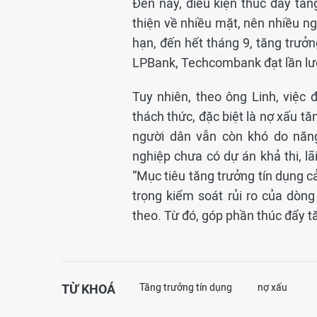
Đến nay, điều kiện thúc đẩy tăng
thiện về nhiều mặt, nên nhiều ng
hạn, đến hết tháng 9, tăng trư
LPBank, Techcombank đạt lần lượ
Tuy nhiên, theo ông Linh, việc
thách thức, đặc biệt là nợ xấu tă
người dân vẫn còn khó do năng
nghiệp chưa có dự án khả thi, lã
“Mục tiêu tăng trưởng tín dụng c
trọng kiểm soát rủi ro của dòn
theo. Từ đó, góp phần thúc đẩy tă
TỪ KHOÁ
Tăng trưởng tín dụng
nợ xấu