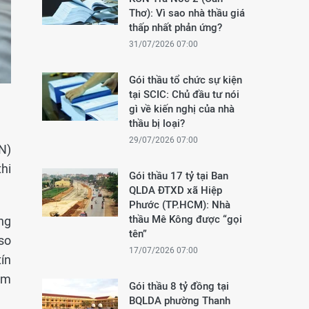
Thơ): Vì sao nhà thầu giá
thấp nhất phản ứng?
31/07/2026 07:00
Gói thầu tổ chức sự kiện
tại SCIC: Chủ đầu tư nói
gì về kiến nghị của nhà
thầu bị loại?
29/07/2026 07:00
N)
hi
Gói thầu 17 tỷ tại Ban
QLDA ĐTXD xã Hiệp
Phước (TP.HCM): Nhà
thầu Mê Kông được “gọi
ng
tên”
so
17/07/2026 07:00
ín
ăm
Gói thầu 8 tỷ đồng tại
BQLDA phường Thanh