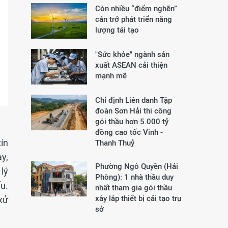
Còn nhiều “điểm nghẽn”
cản trở phát triển năng
lượng tái tạo
"Sức khỏe" ngành sản
xuất ASEAN cải thiện
mạnh mẽ
Chỉ định Liên danh Tập
đoàn Sơn Hải thi công
gói thầu hơn 5.000 tỷ
đồng cao tốc Vinh -
ín
Thanh Thuỷ
y,
Phường Ngô Quyền (Hải
lý
Phòng): 1 nhà thầu duy
u.
nhất tham gia gói thầu
xây lắp thiết bị cải tạo trụ
xử
sở