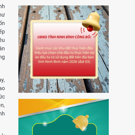
nh
hư
ốn
ếp
êu
án
ng
y,
ao
ức
n,
nh