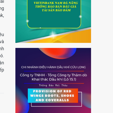
ải
ng
k,
ều
 và
nh
ó.
ận
ếp