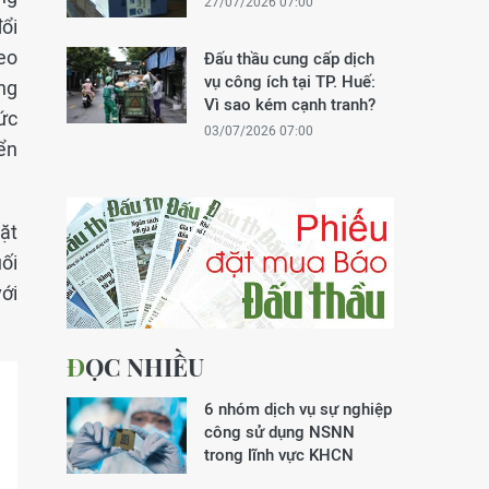
27/07/2026 07:00
ổi
eo
Đấu thầu cung cấp dịch
vụ công ích tại TP. Huế:
ờng
Vì sao kém cạnh tranh?
ức
03/07/2026 07:00
ển
ặt
ối
ới
ĐỌC NHIỀU
6 nhóm dịch vụ sự nghiệp
công sử dụng NSNN
trong lĩnh vực KHCN