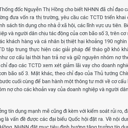
, Thống đốc Nguyễn Thị Hồng cho biết NHNN đã chỉ đạo c
ờng đưa vốn ra thị trường, yêu cầu các TCTD triển khai 
h sách tín dụng cho nhà ở xã hội, các lĩnh vực ưu tiên. 
iệp và người dân chịu tác động của cơn bão số 3, trên cơ
ác khách hàng và cá nhân bị thiệt hại khoảng 190 nghìn 
 tập trung thực hiện các giải pháp để tháo gỡ khó kh
hư cơ cấu lại thời hạn trả nợ và giữ nguyên nhóm nợ th
chỉ đạo các TCTD xem xét giảm lãi vay cho doanh nghi
cơn bão số 3. Mặt khác, theo chỉ đạo của Thủ tướng Chí
ước cuối cùng để ban hành một thông tư mới về cơ cấu l
hóm nợ cho các khoản vay của doanh nghiệp và người dân
ưởng tín dụng mạnh mẽ cũng đi kèm với kiểm soát rủi ro, 
g là vấn đề được các đại biểu Quốc hội đặt ra. Về nội du
 Hồng, NHNN đặt mục tiêu định hướng tăng trưởng tín dụ