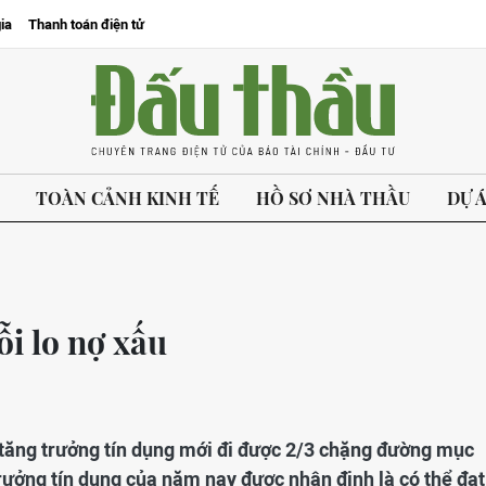
ia
Thanh toán điện tử
TOÀN CẢNH KINH TẾ
HỒ SƠ NHÀ THẦU
DỰ 
ỗi lo nợ xấu
 tăng trưởng tín dụng mới đi được 2/3 chặng đường mục
rưởng tín dụng của năm nay được nhận định là có thể đạt