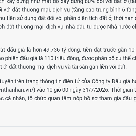
ạch xây dựng như mật độ xây dựng 80% đối với đất ở (tầ
i với đất thương mại, dịch vụ (tầng cao trung bình 6 tần
u tiền sử dụng đất đối với phần diện tích đất ở, thời hạn
tích đất thương mại, dịch vụ, nhà đầu tư được Nhà nước c
t đấu giá là hơn 49,736 tỷ đồng, tiền đặt trước gần 10 
 phiên đấu giá là 110 triệu đồng, được phân bổ cụ thể c
t ở, đất thương mại dịch vụ và tài sản gắn liền với đất.
tuyến trên trang thông tin điện tử của Công ty Đấu giá h
nthanhan.vn/) vào 10 giờ 00 ngày 31/7/2026. Thời gian t
Các cá nhân, tổ chức quan tâm nộp hồ sơ tham gia đấu g