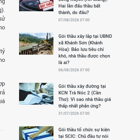
ng
Hai lần đấu thầu bất
g).
thành, do đâu?
 sử
07/08/2026 07:00
ho
Gói thầu xây lắp tại UBND
xã Khánh Sơn (Khánh
Hòa): Bảo lưu tiêu chí
tỷ
khó, nhà thầu được chọn
ho
là ai?
06/08/2026 07:00
ợp
Gói thầu xây đường tại
rả
KCN Trà Nóc 2 (Cần
Thơ): Vì sao nhà thầu giá
iá
thấp nhất phản ứng?
31/07/2026 07:00
Gói thầu tổ chức sự kiện
tại SCIC: Chủ đầu tư nói