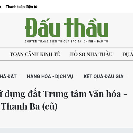
a
Thanh toán điện tử
TOÀN CẢNH KINH TẾ
HỒ SƠ NHÀ THẦU
DỰ 
HÀ ĐẤT
HÀNG HÓA - DỊCH VỤ
KẾT QUẢ ĐẤU GIÁ
ử dụng đất Trung tâm Văn hóa -
 Thanh Ba (cũ)