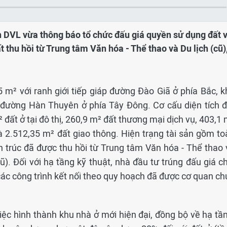
h DVL vừa thông báo tổ chức đấu giá quyền sử dụng đất 
ất thu hồi từ Trung tâm Văn hóa - Thể thao và Du lịch (cũ)
5 m² với ranh giới tiếp giáp đường Đào Giã ở phía Bắc, k
 đường Hàn Thuyên ở phía Tây Đông. Cơ cấu diện tích đ
ất ở tại đô thị, 260,9 m² đất thương mại dịch vụ, 403,1 
à 2.512,35 m² đất giao thông. Hiện trạng tài sản gồm to
n trúc đã được thu hồi từ Trung tâm Văn hóa - Thể thao 
). Đối với hạ tầng kỹ thuật, nhà đầu tư trúng đấu giá ch
các công trình kết nối theo quy hoạch đã được cơ quan ch
ệc hình thành khu nhà ở mới hiện đại, đồng bộ về hạ tần