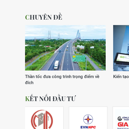
CHUYÊN ĐỀ
Xuân của kỷ nguyên vươn mình
Động lực
KẾT NỐI ĐẦU TƯ