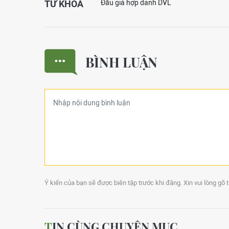
TỪ KHOÁ
Đấu giá hợp danh DVL
BÌNH LUẬN
Ý kiến của bạn sẽ được biên tập trước khi đăng. Xin vui lòng gõ 
TIN CÙNG CHUYÊN MỤC