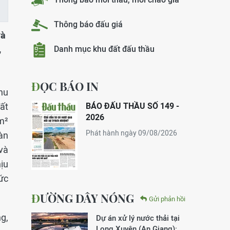
Thông báo đấu giá
và
,
Danh mục khu đất đấu thầu
ĐỌC BÁO IN
hu
ất
BÁO ĐẤU THẦU SỐ 149 -
2026
m²
Phát hành ngày 09/08/2026
àn
và
ịu
ức
ĐƯỜNG DÂY NÓNG
Gửi phản hồi
g,
Dự án xử lý nước thải tại
Long Xuyên (An Giang):