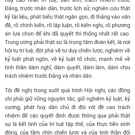
Đảng, trước nhân dân, trước lịch sử; nghiên cứu thật
kỹ tài liệu, phát biểu thật ngắn gọn, đi thẳng vào vấn
đề, rõ chính kiến, rõ lập luận, rõ kiến nghị, rõ phương
án lựa chọn để khi đã quyết thì thống nhất rất cao.
Trung ương phải thật sự là trung tâm đoàn kết, là nơi
hội tụ trí tuệ, đột phá về tư duy chiến lược, nghiêm về
kỷ luật phát ngôn, về kỷ luật tổ chức, mạnh mẽ về
tinh thần dám nghĩ, dám quyết, dám làm, dám chịu
trách nhiệm trước Đảng và nhân dân.
Tôi đề nghị trong suốt quá trình Hội nghị, các đồng
chí phải giữ vững nguyên tắc, giữ nghiêm kỷ luật, kỷ
cương, phát huy dân chủ đi đôi với đề cao trách
nhiệm để các quyết định được thông qua phải thật
sự là kết tinh của trí tuệ tập thể, của thực tiễn sinh
động, của tầm nhìn chiến lược và của tinh thần đổi