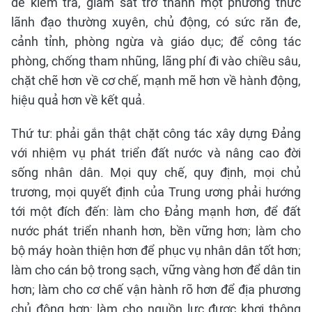
để kiểm tra, giám sát trở thành một phương thức
lãnh đạo thường xuyên, chủ động, có sức răn đe,
cảnh tỉnh, phòng ngừa và giáo dục; để công tác
phòng, chống tham nhũng, lãng phí đi vào chiều sâu,
chặt chẽ hơn về cơ chế, mạnh mẽ hơn về hành động,
hiệu quả hơn về kết quả.
Thứ tư: phải gắn thật chặt công tác xây dựng Đảng
với nhiệm vụ phát triển đất nước và nâng cao đời
sống nhân dân. Mọi quy chế, quy định, mọi chủ
trương, mọi quyết định của Trung ương phải hướng
tới một đích đến: làm cho Đảng mạnh hơn, để đất
nước phát triển nhanh hơn, bền vững hơn; làm cho
bộ máy hoàn thiện hơn để phục vụ nhân dân tốt hơn;
làm cho cán bộ trong sạch, vững vàng hơn để dân tin
hơn; làm cho cơ chế vận hành rõ hơn để địa phương
chủ động hơn; làm cho nguồn lực được khơi thông