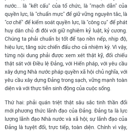
nước... là "kết cấu" của tổ chức, là "mạch dẫn" của
quyền lực, là "chuẩn mực" để giữ vững nguyên tắc, là
"cơ chế" để kiểm soát quyền lực, là "công cụ" để phát
huy dân chủ đi đôi với giữ nghiêm kỷ luật, kỷ cương.
Chúng ta phải chuẩn bị tốt để tạo nền nếp, nhịp độ,
hiệu lực, tăng sức chiến đấu cho cả nhiệm kỳ. Vì vậy,
từng nội dung phải được xem xét thật kỹ, đối chiếu
thật sát với Điều lệ Đảng, với Hiến pháp, với yêu cầu
xây dựng Nhà nước pháp quyền xã hội chủ nghĩa, với
yêu cầu xây dựng Đảng trong sạch, vững mạnh toàn
diện và với thực tiễn sinh động của cuộc sống.
Thứ hai: phải quán triệt thật sâu sắc tinh thần đổi
mới phương thức lãnh đạo của Đảng. Đảng ta là lực
lượng lãnh đạo Nhà nước và xã hội; sự lãnh đạo của
Đảng là tuyệt đối, trực tiếp, toàn diện. Chính vì vậy,