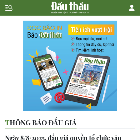
THÔNG BÁO ĐẤU GIÁ
Ngày 8/8/2025, đấu giá quyền tổ chức vận