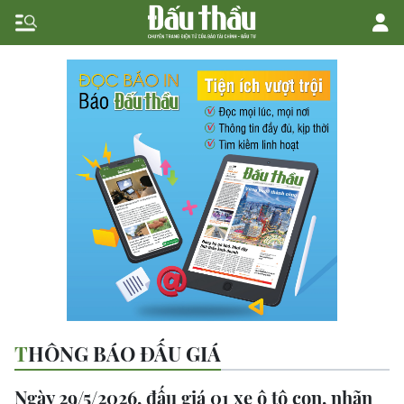
THÔNG BÁO ĐẤU GIÁ
Ngày 29/5/2026, đấu giá 01 xe ô tô con, nhãn