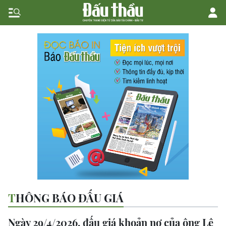
THÔNG BÁO ĐẤU GIÁ
Ngày 29/4/2026, đấu giá khoản nợ của ông Lê