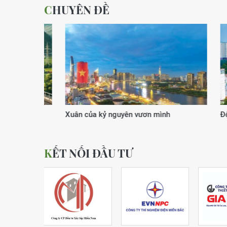
CHUYÊN ĐỀ
Xuân của kỷ nguyên vươn mình
Động lực
KẾT NỐI ĐẦU TƯ