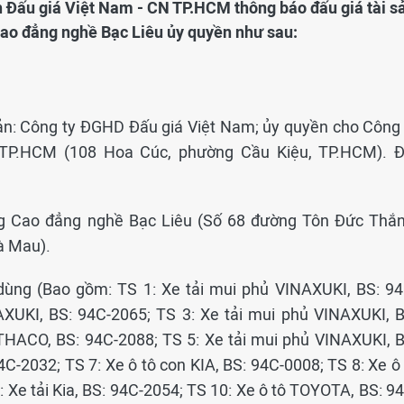
h Đấu giá Việt Nam - CN TP.HCM thông báo đấu giá tài s
ao đẳng nghề Bạc Liêu ủy quyền như sau:
sản: Công ty ĐGHD Đấu giá Việt Nam; ủy quyền cho Công 
TP.HCM (108 Hoa Cúc, phường Cầu Kiệu, TP.HCM). Đ
ờng Cao đẳng nghề Bạc Liêu (Số 68 đường Tôn Đức Thắn
à Mau).
 dùng (Bao gồm: TS 1: Xe tải mui phủ VINAXUKI, BS: 94
AXUKI, BS: 94C-2065; TS 3: Xe tải mui phủ VINAXUKI, B
 THACO, BS: 94C-2088; TS 5: Xe tải mui phủ VINAXUKI, B
4C-2032; TS 7: Xe ô tô con KIA, BS: 94C-0008; TS 8: Xe ô
Xe tải Kia, BS: 94C-2054; TS 10: Xe ô tô TOYOTA, BS: 94