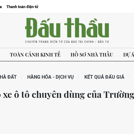
a
Thanh toán điện tử
TOÀN CẢNH KINH TẾ
HỒ SƠ NHÀ THẦU
DỰ 
HÀ ĐẤT
HÀNG HÓA - DỊCH VỤ
KẾT QUẢ ĐẤU GIÁ
0 xe ô tô chuyên dùng của Trườn