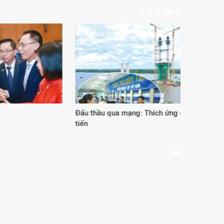
Đấu thầu qua mạng: Thích ứng để vững
Phươ
tiến
thế 