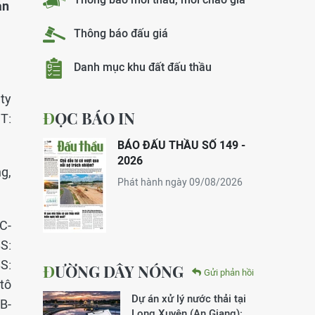
ản
Thông báo đấu giá
Danh mục khu đất đấu thầu
ty
ĐỌC BÁO IN
T:
BÁO ĐẤU THẦU SỐ 149 -
2026
g,
Phát hành ngày 09/08/2026
C-
S:
S:
ĐƯỜNG DÂY NÓNG
Gửi phản hồi
 tô
Dự án xử lý nước thải tại
B-
Long Xuyên (An Giang):