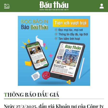
THÔNG BÁO ĐẤU GIÁ
Ngày 27/2/2025, đấu giá Khoản nợ của Công ty