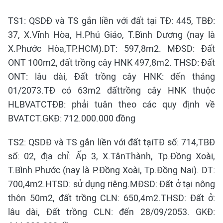
TS1: QSDĐ và TS gắn liền với đất tại TĐ: 445, TBĐ:
37, X.Vĩnh Hòa, H.Phú Giáo, T.Bình Dương (nay là
X.Phước Hòa,TP.HCM).DT: 597,8m2. MĐSD: Đất
ONT 100m2, đất trồng cây HNK 497,8m2. THSD: Đất
ONT: lâu dài, Đất trồng cây HNK: đến tháng
01/2073.TĐ có 63m2 đấttrồng cây HNK thuộc
HLBVATCTĐB: phải tuân theo các quy định về
BVATCT.GKĐ: 712.000.000 đồng
TS2: QSDĐ và TS gắn liền với đất tạiTĐ số: 714,TBĐ
số: 02, địa chỉ: Ấp 3, X.TânThành, Tp.Đồng Xoài,
T.Bình Phước (nay là P.Đồng Xoài, Tp.Đồng Nai). DT:
700,4m2.HTSD: sử dụng riêng.MĐSD: Đất ở tại nông
thôn 50m2, đất trồng CLN: 650,4m2.THSD: Đất ở:
lâu dài, Đất trồng CLN: đến 28/09/2053. GKĐ: