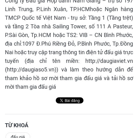
Công ty Đấu giá Hợp danh Nam Giang – trụ sở 197
Linh Trung, P.Linh Xuân, TP.HCMhoặc Ngân hàng
TMCP Quốc tế Việt Nam - trụ sở: Tầng 1 (Tầng trệt)
và tầng 2 Tòa nhà Sailing Tower, số 111 A Pasteur,
P.Sài Gòn, Tp.HCM hoặc TS2: VIB – CN Bình Phước,
địa chỉ:1097 Đ.Phú Riềng Đỏ, P.Bình Phước, Tp.Đồng
Nai hoặc truy cập trang thông tin điện tử đấu giá trực
tuyến (địa chỉ tên miền: http://daugiaviet.vn
(http://daugiaso5.vn)) và làm theo hướng dẫn để
tham khảo hồ sơ mời tham gia đấu giá và tải hồ sơ
mời tham gia đấu giá
TỪ KHOÁ
đấu giá