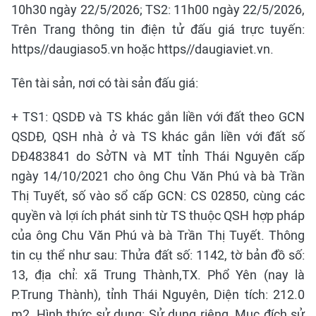
10h30 ngày 22/5/2026; TS2: 11h00 ngày 22/5/2026,
Trên Trang thông tin điện tử đấu giá trực tuyến:
https//daugiaso5.vn hoặc https//daugiaviet.vn.
Tên tài sản, nơi có tài sản đấu giá:
+ TS1: QSDĐ và TS khác gắn liền với đất theo GCN
QSDĐ, QSH nhà ở và TS khác gắn liền với đất số
DĐ483841 do SởTN và MT tỉnh Thái Nguyên cấp
ngày 14/10/2021 cho ông Chu Văn Phú và bà Trần
Thị Tuyết, số vào sổ cấp GCN: CS 02850, cùng các
quyền và lợi ích phát sinh từ TS thuộc QSH hợp pháp
của ông Chu Văn Phú và bà Trần Thị Tuyết. Thông
tin cụ thể như sau: Thửa đất số: 1142, tờ bản đồ số:
13, địa chỉ: xã Trung Thành,TX. Phổ Yên (nay là
P.Trung Thành), tỉnh Thái Nguyên, Diện tích: 212.0
m2, Hình thức sử dụng: Sử dụng riêng, Mục đích sử